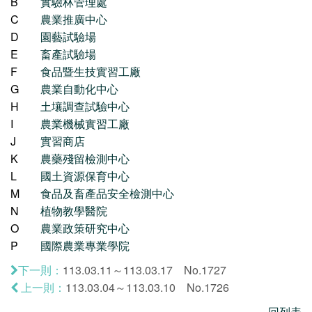
B
實驗林管理處
C
農業推廣中心
D
園藝試驗場
E
畜產試驗場
F
食品暨生技實習工廠
G
農業自動化中心
H
土壤調查試驗中心
I
農業機械實習工廠
J
實習商店
K
農藥殘留檢測中心
L
國土資源保育中心
M
食品及畜產品安全檢測中心
N
植物教學醫院
O
農業政策研究中心
P
國際農業專業學院
113.03.11～113.03.17 No.1727
下一則：
113.03.04～113.03.10 No.1726
上一則：
回列表