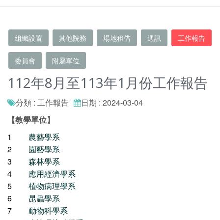
組織設置
其他院務
場地租借
週訊
工作報告
委員會
附屬單位
112年8月至113年1月份工作報告
分類 : 工作報告
日期 : 2024-03-04
【教學單位】
1
農藝學系
2
園藝學系
3
森林學系
4
應用經濟學系
5
植物病理學系
6
昆蟲學系
7
動物科學系