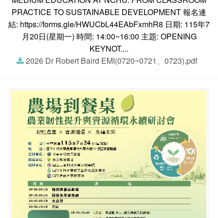
PRACTICE TO SUSTAINABLE DEVELOPMENT 報名連
結: https://forms.gle/HWUCbL44EAbFxmhR8 日期: 115年7
月20日(星期一) 時間: 14:00~16:00 主題: OPENING
KEYNOT....
2026 Dr Robert Baird EMI(0720~0721、0723).pdf