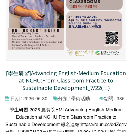
[學生研習]Advancing English-Medium Education
at NCHU:From Classroom Practice to
Sustainable Development_7/22(三)
日期 : 2026-06-30
分類 : 學術活動、
點閱 : 386
學生研習 2026 農資院EMI Advancing English-Medium
Education at NCHU:From Classroom Practice to
Sustainable Development 報名連結:https://reurl.cc/bdZq1v
日期: 115年7月22日(星期三) 時間: 10:00~12:00(供餐) 主題: