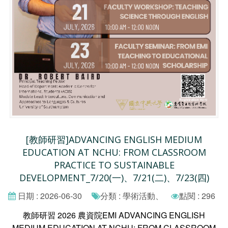
[教師研習]ADVANCING ENGLISH MEDIUM
EDUCATION AT NCHU: FROM CLASSROOM
PRACTICE TO SUSTAINABLE
DEVELOPMENT_7/20(一)、7/21(二)、7/23(四)
日期 : 2026-06-30
分類 : 學術活動、
點閱 : 296
教師研習 2026 農資院EMI ADVANCING ENGLISH
MEDIUM EDUCATION AT NCHU: FROM CLASSROOM