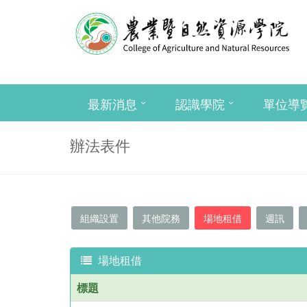
最新消息
認識學院
單位導
辦法表件
組織設置
其他院務
場地租借
週訊
場地租借
標題