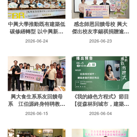
中興大學推動既有建築低
感念師恩回饋母校 興大
碳修繕轉型 以中興新村
傑出校友李錫祺捐贈逾千
實證案例精進老宅延壽與
萬元獎助學金
2026-06-24
2026-06-23
碳足跡評估方法
興大食生系系友回饋母
《我的綠色方程式》節目
系 江伯源終身特聘教授
【從森林到城市，建築產
捐贈百萬元成立「明鳳獎
業的碳匯佈局】
2026-06-15
2026-06-04
助學金」嘉惠學子