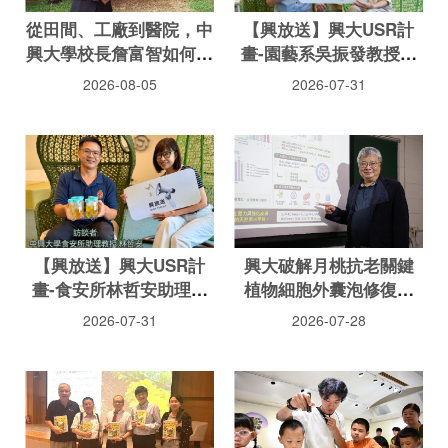
從田間、工廠到醫院，中
【興放送】興大USR計
興大學校長詹富智如何用
畫-園藝系吳振發教授聊
AI翻轉大學教育？
園藝療育
2026-08-05
2026-07-31
【興放送】興大USR計
興大破解月桃抗老關鍵
畫-食安所林哲安助理教
植物細胞外囊泡修復肌
授談苯駢芘之亂
膚、提升細胞能量
2026-07-31
2026-07-28