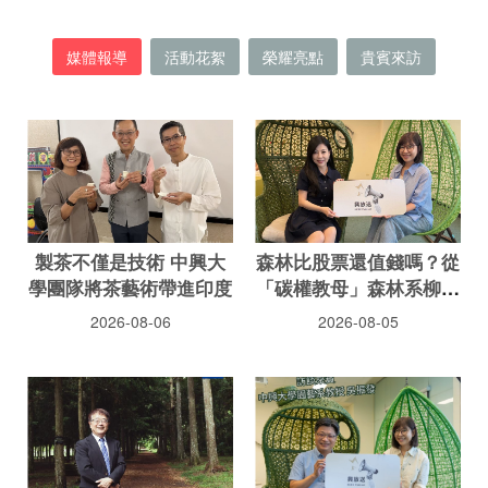
媒體報導
活動花絮
榮耀亮點
貴賓來訪
製茶不僅是技術 中興大
森林比股票還值錢嗎？從
學團隊將茶藝術帶進印度
「碳權教母」森林系柳婉
郁教授的視野看綠色新經
2026-08-06
2026-08-05
濟