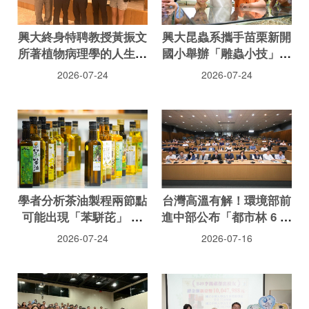
興大終身特聘教授黃振文
興大昆蟲系攜手苗栗新開
所著植物病理學的人生筆
國小舉辦「雕蟲小技」暑
記 值得一讀的實用參考
期科普營
2026-07-24
2026-07-24
書
學者分析茶油製程兩節點
台灣高溫有解！環境部前
可能出現「苯駢芘」 農
進中部公布「都市林 6 大
試所指還與一處理有關
治理重點」：導入樹保制
2026-07-24
2026-07-16
度、將推國土綠蔭氣候調
適網平台