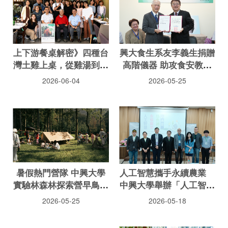
上下游餐桌解密》四種台
興大食生系友李義生捐贈
灣土雞上桌，從雞湯到雞
高階儀器 助攻食安教學
肉飯，品嚐風土密碼
研究
2026-06-04
2026-05-25
暑假熱門營隊 中興大學
人工智慧攜手永續農業
實驗林森林探索營早鳥優
中興大學舉辦「人工智慧
惠到5月底
×永續農業×綠色轉型新
2026-05-25
2026-05-18
未來」論壇