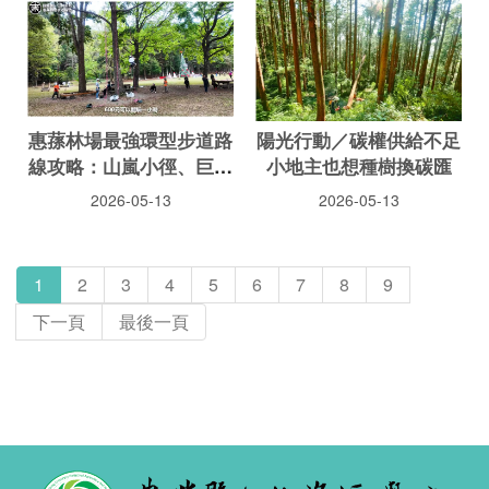
惠蓀林場最強環型步道路
陽光行動／碳權供給不足
線攻略：山嵐小徑、巨松
小地主也想種樹換碳匯
臺、湯公碑一次滿足！魔
2026-05-13
2026-05-13
幻森林與藍腹鷴驚喜現身
｜山林系列｜探路者
1
2
3
4
5
6
7
8
9
下一頁
最後一頁