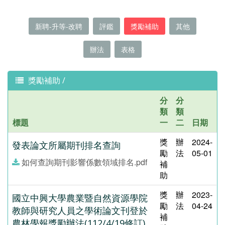
新聘-升等-改聘
評鑑
獎勵補助
其他
辦法
表格
獎勵補助 /
分
分
類
類
標題
一
二
日期
獎
辦
2024-
發表論文所屬期刊排名查詢
勵
法
05-01
如何查詢期刊影響係數領域排名.pdf
補
助
獎
辦
2023-
國立中興大學農業暨自然資源學院
勵
法
04-24
教師與研究人員之學術論文刊登於
補
農林學報獎勵辦法(112/4/19修訂)