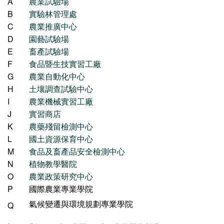
A
農業試驗場
B
實驗林管理處
C
農業推廣中心
D
園藝試驗場
E
畜產試驗場
F
食品暨生技實習工廠
G
農業自動化中心
H
土壤調查試驗中心
I
農業機械實習工廠
J
實習商店
K
農藥殘留檢測中心
L
國土資源保育中心
M
食品及畜產品安全檢測中心
N
植物教學醫院
O
農業政策研究中心
P
國際農業專業學院
氣候變遷與環境規劃專業學院
Q