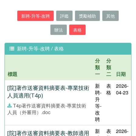
新聘-升等-改聘
評鑑
獎勵補助
其他
辦法
表格
新聘-升等-改聘 / 表格
分
分
類
類
標題
一
二
日期
新
表
2026-
[院]著作送審資料摘要表-專業技術
聘-
格
04-23
人員適用(T4p)
升
T4p著作送審資料摘要表-專業技術
等-
人員（外審用）.doc
改
聘
新
表
2026-
[院]著作送審資料摘要表-教師適用