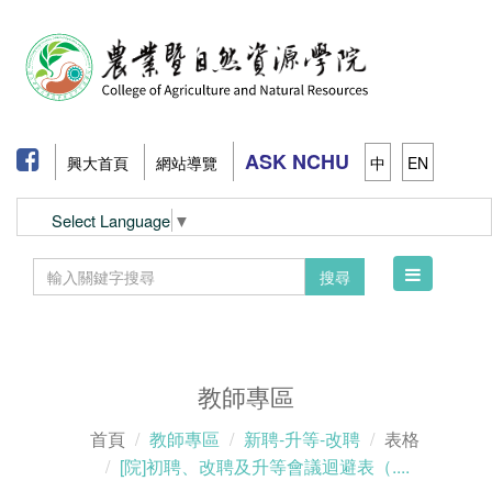
ASK NCHU
興大首頁
網站導覽
中
EN
Select Language
▼
Toggle
搜尋
navigation
教師專區
首頁
教師專區
新聘-升等-改聘
表格
[院]初聘、改聘及升等會議迴避表（....