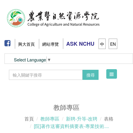
ASK NCHU
興大首頁
網站導覽
中
EN
Select Language
▼
Toggle
搜尋
navigation
教師專區
首頁
教師專區
新聘-升等-改聘
表格
[院]著作送審資料摘要表-專業技術....