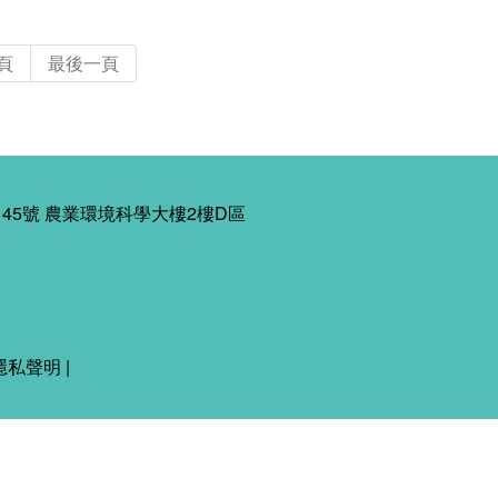
頁
最後一頁
45號 農業環境科學大樓2樓D區
隱私聲明
|