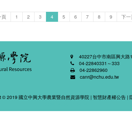
一頁
1
2
3
4
5
6
7
8
9
下一
40227台中市南區興大路1
04-22840331～333
04-22862960
canr@nchu.edu.tw
ight © 2019 國立中興大學農業暨自然資源學院 |
智慧財產權公告
|
2026-08-08 04:06:06