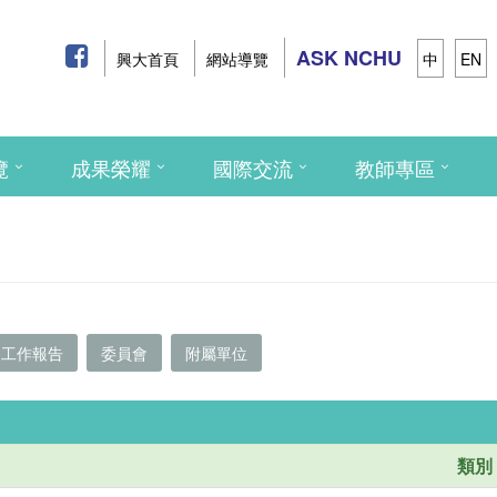
ASK NCHU
興大首頁
網站導覽
中
EN
覽
成果榮耀
國際交流
教師專區
工作報告
委員會
附屬單位
類別