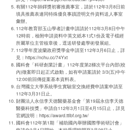
有關112年師鐸獎初審推薦事宜，請於112年3月8日前
填具推薦表連同特殊優良事蹟證明文件資料送人事室
彙辦。
112年教育部玉山學者計畫申請請於112年3月8日中午
12時前，檢附申請資料中英文紙本1式1份及電子檔經
所屬單位主管核章後，逕送研發處學術發展組。
112學年度波蘭政府獎學金申請至112年3月6日止，詳
見：https://nchu.cc/74Yxt
國科會「科研創業計畫」112年度第2梯次平台內部(校
內)徵案即日起正式啟動，如有申請案請於 3/3(五)中午
12:00前回傳提案基本資料表。
台灣國立大學系統學生實驗室交換經費申請案申請至
112年3月31日止。
財團法人永信李天德醫藥基金會「第19屆永信李天德
醫藥科技獎」申請自112年3月1日至4月15日止，詳見
官網說明：https://award.ttlbf.org.tw/
國科會112年第1期「補助國內舉辦國際學術研討會」
申請自3月1日開始，本校受理時間至3月28日止。