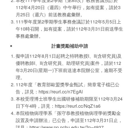
本校111學年度第2學期（第85次）教務會議預訂於
112年4月20日（週四）中午舉行，如有提案，請於3
月25日（週六）前送教務處彙辦。
111學年度第2學期學生事務會議訂於112年5月5日上
午10時召開，如有提案，請於112年3月31日前送學生
事務處彙辦。
計畫獎勵補助申請
擬申請112年8月1日起聘之特聘教授I、II(含研究員)及
優聘教師I、II(含研究員、助理研究員)案件，請於112
年3月20日(星期一)下班前送達本院辦公室，逾期不受
理。
112年度「教育部歐盟獎學金甄試」簡章電子檔已公
告，詳見：
https://reurl.cc/n7EgAl
本校受理博士班學生出國研修補助期限至112年3月24
日下午4時，詳見：
https://reurl.cc/NqZ1a6
本院植物病理學系「孫守恭教授植物病理學術獎勵金
設置及申請辦法」已公告，申請至112年3月31日止，
詳見：
https://www.pp.nchu.edu.tw/?p=4937