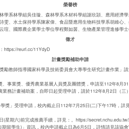
榮譽榜
林學系林學組吳佳璇、森林學系木材科學組謝欣頴、應用經濟學
詩雯、水土保持學系陳家偉、食品暨應用生物科技學系胡維心、
云瑄、國際農企業學士學位學程鄭如茵、生物產業管理進修學士學
徵才
/reurl.cc/11YdyD
計畫獎勵補助申請
獎勵教師指導國家科學及技術委員會大專學生研究計畫作業」請於
獎、事業獎、優秀農業基層人員獎及團體獎，申請至112年8月3
廣業務計畫補助案，自即日起受理申請，請於112年8月2日（
理申請，校內截止日112年7月25日(二)下午17時，詳見：https://
完成推薦手續，詳見：。https://secret.nchu.edu.tw/2023
(短期留學生)」資訊，校內申請截止日為6月5日，詳情請見該協