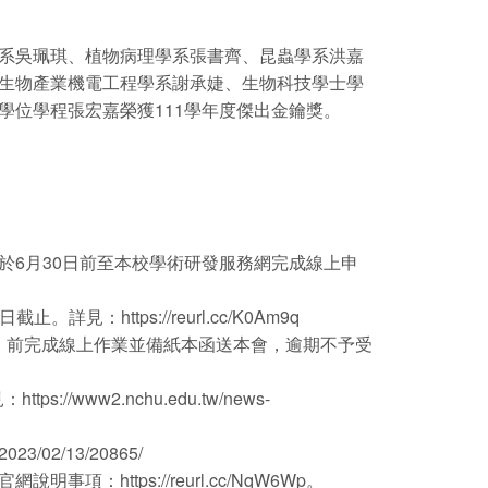
系吳珮琪、植物病理學系張書齊、昆蟲學系洪嘉
生物產業機電工程學系謝承婕、生物科技學士學
位學程張宏嘉榮獲111學年度傑出金鑰獎。
6月30日前至本校學術研發服務網完成線上申
1日截止。詳見：
https://reurl.cc/K0Am9q
三）前完成線上作業並備紙本函送本會，逾期不予受
www2.nchu.edu.tw/news-
/02/13/20865/
會官網說明事項：
https://reurl.cc/NqW6Wp
。