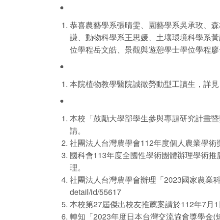
恭喜農藝學系張晴雯、園藝學系吳承玫、森
謙、動物科學系王思媛、土壤環境科學系黃
位學程岳文皓、景觀與遊憩學士學位學程廖
本院植物教學醫院誠徵勞動型工讀生，詳見：https:/
本校「鼓勵大學部學生參與專題研究計畫暨
請。
社團法人台灣農學會112年度個人農業學術
國科會113年度全國性學術團體辦理學術推
理。
社團法人台灣農學會辦理「2023國家農業科學獎」受
detail/id/55617
本校第27屆傑出校友推薦案請於112年7月1日(星期六)前
轉知「2023年度日本台灣交流協會獎學金