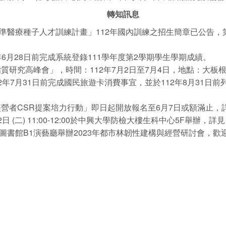
轉知訊息
醫療種子人才訓練計畫」112年國內訓練之招生簡章已公告，第
年6月28日前完成系統登錄111學年度第2學期學生學期成績。
高峰會」，時間：112年7月2日至7月4日，地點：大板根森林溫泉酒店。
12年7月31日前完成國民旅遊卡消費事宜，並於112年8月31
經營者CSR提案培力行動」即日起開放報名至6月7日或額滿止，
12日 (二) 11:00-12:00於中興大學防檢大樓生科中心5F舉辦，詳見：https
書館B1演藝廳舉辦2023年都市林韌性建構與經營研討會，歡迎踴躍參與，報