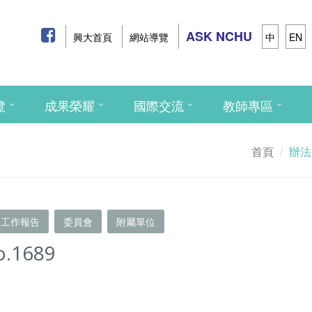
ASK NCHU
興大首頁
網站導覽
中
EN
覽
成果榮耀
國際交流
教師專區
首頁
辦法
工作報告
委員會
附屬單位
o.1689