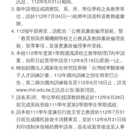
訊息， 112年8月31日截稿。
擬申請增設或調整院、系、所、學位學程之各教學單
位，請於112年7月24日(一)前將申請資料送教務處彙
辦。
112端午節將至，請配合「公務員廉政倫理規範」暨
「教育部與所屬機關學校之公務員及教師廉政倫理規
範」宣導事項，並落實廉政倫理事件登錄。
本校112學年度第1學期通識課程之教學助理(TA)申請
案，自即日起受理申請至112年6月19日(星期一)止。
轉知財團法人國家衛生研究院舉辦「台灣精準醫療種
子人才訓練計畫」112年國內訓練之招生簡章已公
告，第二梯次國內訓練報名至112年6月19日止，詳見
www.nhri.edu.tw
之訊息公告/最新消息。
請各系(所、學位學程)授課教師務必於112年6月28日
前完成系統登錄111學年度第2學期學生學期成績。
請本校111學年度兼任行政主管之教授於112年7月31
日前完成國民旅遊卡消費事宜，並於112年8月31日前
列印強制休假補助費申請表，簽名或蓋章後送至人事