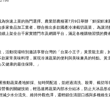
 2196
為快速上菜的熱門選擇。農業部農糧署7月9日舉辦「鮮採鮮凍新
內多家食品加工業者，聯合推出多款國產冷凍截切蔬菜 。為讓消
陸續上架全台千家實體門市及網購平台，滿足各種購物習慣的費
性，活動現場特別邀請享譽台灣的「台菜小王子」黃景龍主廚，於
多款家常美味料理，展現冷凍蔬菜的便利與美味兼具的特點。黃
心又健康的最佳保障。」
署推動蔬菜產地鮮採、短時間配送，並經過清洗、殺菁、截切等前
與營養的關鍵技術，輕迅速將蔬菜內部水分結冰，防止大冰晶形
輕減少水分流失、維持外觀色澤，還輕鎖住清甜口感與多種維生素