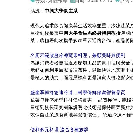
分類 : 媒體報導
日期 : 2025-07-10
點閱 :
稿源：
中興大學食生系
現代人追求飲食健康與生活效率並重，冷凍蔬菜成
昌衛副校長兼
中興大學食生系終身特聘教授
與國
菜，農糧署此次攜手多家重要通路合作，產品將
名廚示範履歷冷凍蔬果料理，兼顧美味與便利
為讓消費者者更貼近履歷加工品的實用性與安全
示範如何利用履歷冷凍蔬果，鬆取快速地烹調出
是極大的助力，而履歷標章更是消家人輕吃營安
盛產季鮮採急速冷凍，科學保鮮保留營養品質
蔬菜每逢盛產季往往價格實惠 、品質極佳，農糧
昌衛副校長研究團隊說明此技術是保持蔬菜新鮮
效保留蔬菜原有質地與營養價值 。急速冷凍不僅
便利多元料理 適合各種族群