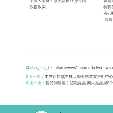
中興大學食生系謝昌衛終身特聘
農糧
教授致詞。
特聘
者7
-冷
：
https://www2.nchu.edu.tw/news-d
other_link_1
中友百貨攜中興大學有機農業推動中心
下一則：
從詩詞繪畫中認識昆蟲 興大昆蟲展6/2
上一則：