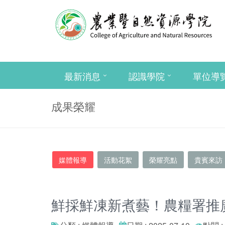
最新消息
認識學院
單位導
成果榮耀
媒體報導
活動花絮
榮耀亮點
貴賓來訪
鮮採鮮凍新煮藝！農糧署推