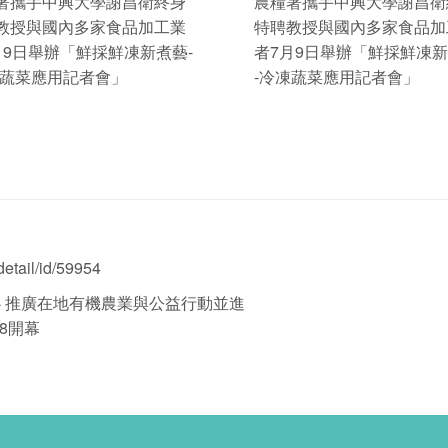
署攜手中興大學謝昌衛終身
農糧署攜手中興大學謝昌衛
教授與國內多家食品加工業
特聘教授與國內多家食品加
月9日舉辦「鮮採鮮凍新煮藝-
者7月9日舉辦「鮮採鮮凍新
凍蔬菜應用記者會」
-冷凍蔬菜應用記者會」
etail/id/59954
 推廣在地有機農業與公益行動並進
8開幕