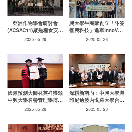
亞洲作物學會研討會
興大學生團隊創立「斗笠
(ACSAC11)聚焦糧食安全
智農科技」進軍InnoVEX
與淨零永續 在臺灣創新
2025 展現農業科技創新
2025-05-29
2025-05-26
交流 開啟世代傳承
實力
國際預測大師林英祥獲頒
深耕新南向：中興大學與
中興大學名譽管理學博士
印尼迪波內戈羅大學合作
學位
續約
2025-05-26
2025-05-23