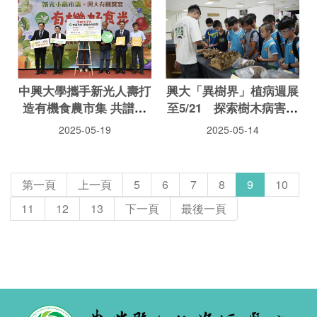
中興大學攜手新光人壽打
興大「異樹界」植病週展
造有機食農市集 共譜永
至5/21 探索樹木病害與
續農業與綠色公益新篇章
永續農業
2025-05-19
2025-05-14
第一頁
上一頁
5
6
7
8
9
10
11
12
13
下一頁
最後一頁