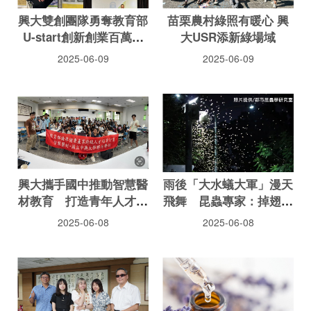
興大雙創團隊勇奪教育部
苗栗農村綠照有暖心 興
U-start創新創業百萬補
大USR添新綠場域
助 展現青年創業實力與
2025-06-09
2025-06-09
永續農業願景
興大攜手國中推動智慧醫
雨後「大水蟻大軍」漫天
材教育 打造青年人才培
飛舞 昆蟲專家：掉翅準
育與社會責任典範
備繁衍後代
2025-06-08
2025-06-08