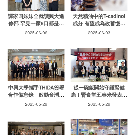
譚家四姊妹全就讀興大進
天然精油中的T-cadinol
修部 罕見一家6口都是興
成分 有望成為改善慢性
大人
疲勞的新解方 中興大學
2025-06-06
2025-06-03
研究登上國際期刊
《PLOS One》
中興大學攜手THIDA簽署
從一碗飯開始守護腎健
合作備忘錄 啟動台灣清
康！腎食堂五春米發表，
真產業國際交流新篇章
迎戰高齡社會的健康挑戰
2025-05-29
2025-05-29