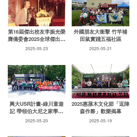
第16屆傑出校友李振光榮
外國朋友大衝擊 竹竿補
膺僑委會2025全球傑出僑
田鼠實踐五福社區
生校友
2025-05-23
2025-05-21
興大USR計畫-綠川童遊
2025惠蓀木文化節「逗陣
記 帶領伯大尼之家學員
森作夥」歡樂揭幕
走訪綠川河岸
2025-05-20
2025-05-19