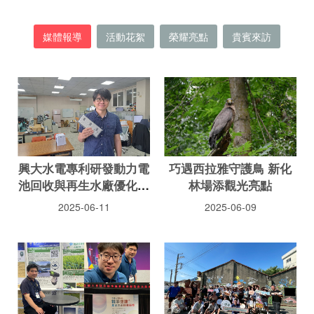
媒體報導
活動花絮
榮耀亮點
貴賓來訪
興大水電專利研發動力電
巧遇西拉雅守護鳥 新化
池回收與再生水廠優化強
林場添觀光亮點
化減碳效益
2025-06-11
2025-06-09