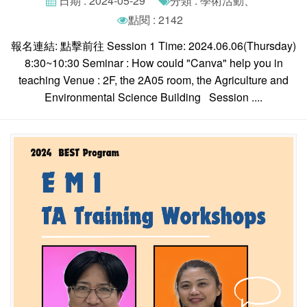
日期 : 2024-05-29
分類 : 學術活動、
點閱 : 2142
報名連結: 點擊前往 Session 1 Time: 2024.06.06(Thursday)
8:30~10:30 Seminar : How could "Canva" help you in
teaching Venue : 2F, the 2A05 room, the Agriculture and
Environmental Science Building Session ....