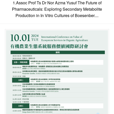
1.Assoc Prof Ts Dr Nor Azma Yusuf The Future of
Pharmaceuticals: Exploring Secondary Metabolite
Production in In Vitro Cultures of Boesenber....