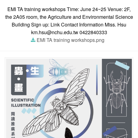
EMI TA training workshops Time: June 24~25 Venue: 2F,
the 2A05 room, the Agriculture and Environmental Science
Building Sign up: Link Contact Information Miss. Hsu
km.hsu@nchu.edu.tw 0422840333
EMI TA training workshops.png