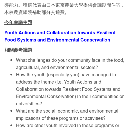
導能力。獲選代表由日本東京農業大學提供會議期間住宿，
本校農資學院補助部分交通費。
今年會議主題
Youth Actions and Collaboration towards Resilient
Food Systems and Environmental Conservation
相關參考議題
What challenges do your community face in the food,
agricultural, and environmental sectors?
How the youth (especially you) have managed to
address the theme (i.e. Youth Actions and
Collaboration towards Resilient Food Systems and
Environmental Conservation) in their communities or
universities?
What are the social, economic, and environmental
implications of these programs or activities?
How are other youth involved in these programs or