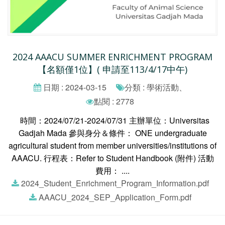
2024 AAACU SUMMER ENRICHMENT PROGRAM
【名額僅1位】( 申請至113/4/17中午)
日期 : 2024-03-15
分類 : 學術活動、
點閱 : 2778
時間：2024/07/21-2024/07/31 主辦單位：Universitas
Gadjah Mada 參與身分＆條件： ONE undergraduate
agricultural student from member universities/institutions of
AAACU. 行程表：Refer to Student Handbook (附件) 活動
費用： ....
2024_Student_Enrichment_Program_Information.pdf
AAACU_2024_SEP_Application_Form.pdf