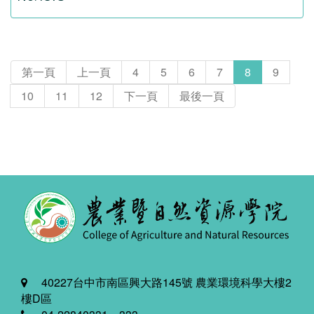
第一頁
上一頁
4
5
6
7
8
9
10
11
12
下一頁
最後一頁
40227台中市南區興大路145號 農業環境科學大樓2
樓D區