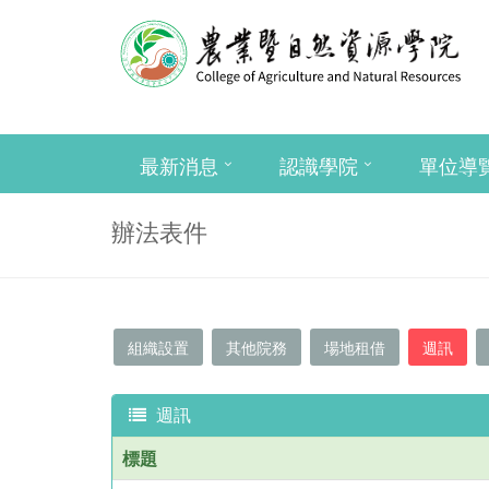
最新消息
認識學院
單位導
辦法表件
組織設置
其他院務
場地租借
週訊
週訊
標題