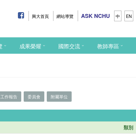
ASK NCHU
興大首頁
網站導覽
中
EN
覽
成果榮耀
國際交流
教師專區
工作報告
委員會
附屬單位
類別