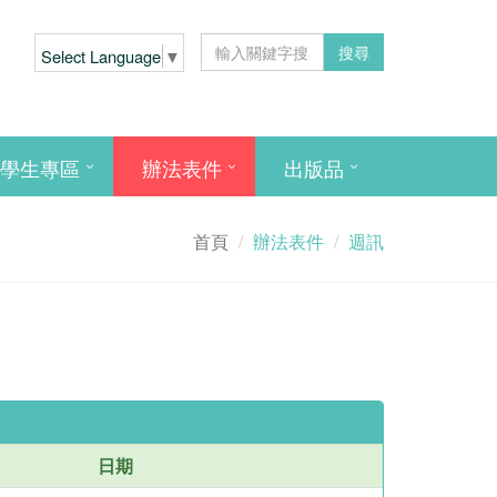
搜尋
Select Language
▼
學生專區
辦法表件
出版品
首頁
辦法表件
週訊
日期