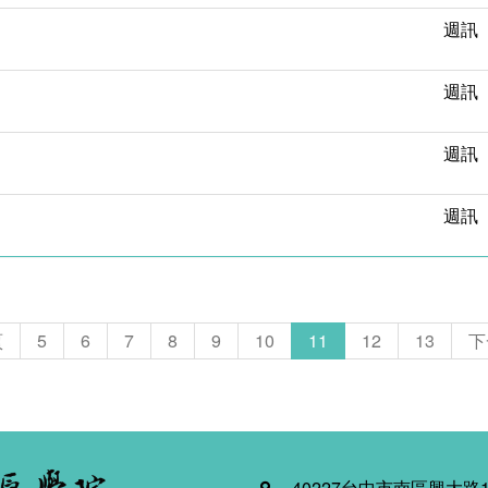
週訊
週訊
週訊
週訊
頁
5
6
7
8
9
10
11
12
13
下
40227台中市南區興大路1