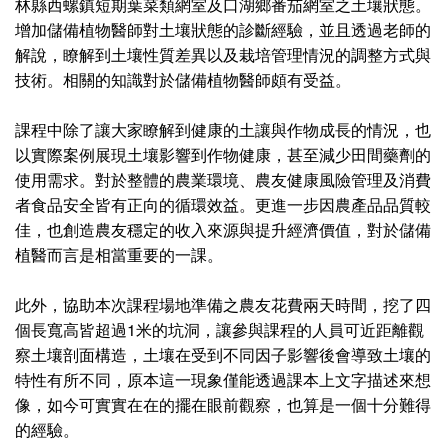
林縣西螺鎮短期葉菜類網室及口湖鄉番茄網室之土壤狀態。
增加儲備植物醫師對土壤狀態的診斷經驗，並且透過老師的
解說，瞭解到土壤性質差異以及栽培管理情況的調整方式與
技術。相關的知識對於儲備植物醫師頗有受益。
課程中除了讓大家瞭解到健康的土讓與作物成長的情況，也
以實際案例展現土壤影響到作物健康，甚至減少田間藥劑的
使用需求。對於整體的農業環境、農友健康風險管理及消費
者食品安全皆有正向的循環效益。更進一步因農產品品質較
佳，也創造農友穩定的收入來源與提升經濟價值，對於儲備
植醫而言是相當重要的一課。
此外，協助本次課程場地準備之農友花費兩天時間，挖了四
個長寬高皆超過1米的坑洞，讓參與課程的人員可近距離觀
察土壤剖面構造，土壤在受到不同因子影響後會導致土壤的
特性有所不同，原本這一現象僅能透過課本上文字描述來想
像，如今可實實在在的擺在眼前觀察，也算是一個十分難得
的經驗。