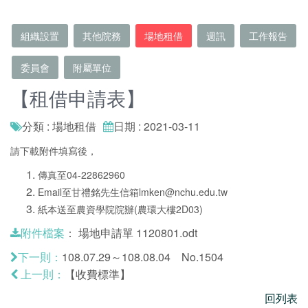
組織設置
其他院務
場地租借
週訊
工作報告
委員會
附屬單位
【租借申請表】
分類 : 場地租借
日期 : 2021-03-11
請下載附件填寫後，
傳真至04-22862960
Email至甘禮銘先生信箱
lmken@nchu.edu.tw
紙本送至農資學院院辦(農環大樓2D03)
：
場地申請單 1120801.odt
附件檔案
108.07.29～108.08.04 No.1504
下一則：
【收費標準】
上一則：
回列表