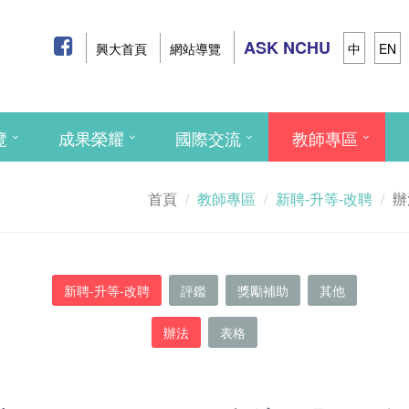
ASK NCHU
興大首頁
網站導覽
中
EN
覽
成果榮耀
國際交流
教師專區
首頁
教師專區
新聘-升等-改聘
辦
新聘-升等-改聘
評鑑
獎勵補助
其他
辦法
表格