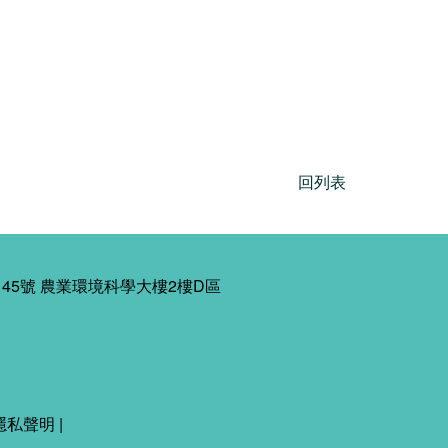
回列表
45號 農業環境科學大樓2樓D區
隱私聲明
|