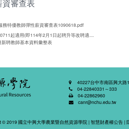
薪資審查表
特優教師彈性薪資審查表1090618.pdf
0711起適用(即114年2月1日起聘升等改聘適....
擬新聘教師基本資料彙整表
40227台中市南區興大路1
04-22840331～333
04-22862960
canr@nchu.edu.tw
ight © 2019 國立中興大學農業暨自然資源學院 |
智慧財產權公告
|