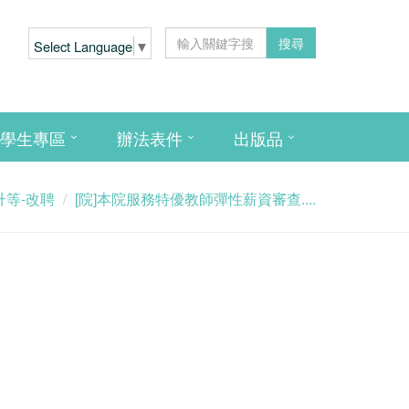
搜尋
Select Language
▼
學生專區
辦法表件
出版品
升等-改聘
[院]本院服務特優教師彈性薪資審查....