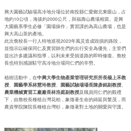
興大園藝試驗場高冷地分場位於南投縣仁愛鄉北東眼山，占
地約10公頃，海拔約2000公尺，與福壽山農場相當。是興
大園藝系學生必修「園場操作」實習課的為高山農場，也是
興大高山茶的產地。
此次詹校長一行人特地巡視2023年風災造成毀損的路段，
並指示以確保同仁及實習師生們的出行安全為優先，主管們
提出許多建議和指導，以利未來受損道路的即時修復。詹校
長也特別感謝駐守高冷地分場同仁們的辛勞。
植樹活動中，在
中興大學生物產業管理研究所所長楊上禾教
授
、
園藝學系林慧玲教授
、
園藝試驗場場長陳彥銘副教授
、
農業機械實習工廠廠長林浩庭副教授
及職員同仁們的觀禮
下，由詹校長種植台灣花柏，象徵著生命的綿延與繁茂，而
農資學院陳院長種植台灣杉，象徵著對土地的關愛與守護。