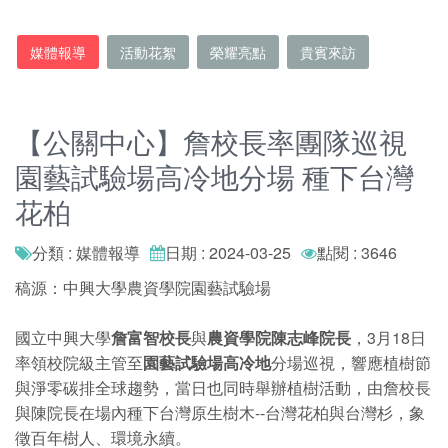
媒體報導
活動花絮
榮耀亮點
貴賓來訪
【公關中心】詹校長率團隊巡視
園藝試驗場高冷地分場 種下台灣
花柏
分類 : 媒體報導
日期 : 2024-03-25
點閱 : 3646
稿源：中興大學農資學院園藝試驗場
國立中興大學
詹富智校長
與
農資學院陳志峰院長
，3月18日
率領校院級主管至
園藝試驗場高冷地
分場巡視，響應植樹節
與淨零碳排全球趨勢，當日也同時舉辦植樹活動，由詹校長
與陳院長在場內種下台灣原生樹木--台灣花柏與台灣杉，象
徵百年樹人、環境永續。