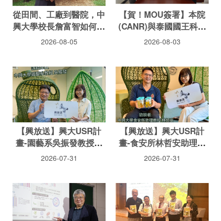
從田間、工廠到醫院，中
【賀！MOU簽署】本院
興大學校長詹富智如何用
(CANR)與泰國國王科技
AI翻轉大學教育？
大學北曼谷校區(SciEE)
2026-08-05
2026-08-03
雙邊學院續約
【興放送】興大USR計
【興放送】興大USR計
畫-園藝系吳振發教授聊
畫-食安所林哲安助理教
園藝療育
授談苯駢芘之亂
2026-07-31
2026-07-31