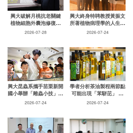
興大破解月桃抗老關鍵
興大終身特聘教授黃振文
植物細胞外囊泡修復肌
所著植物病理學的人生筆
膚、提升細胞能量
記 值得一讀的實用參考
2026-07-28
2026-07-24
書
興大昆蟲系攜手苗栗新開
學者分析茶油製程兩節點
國小舉辦「雕蟲小技」暑
可能出現「苯駢芘」 農
期科普營
試所指還與一處理有關
2026-07-24
2026-07-24