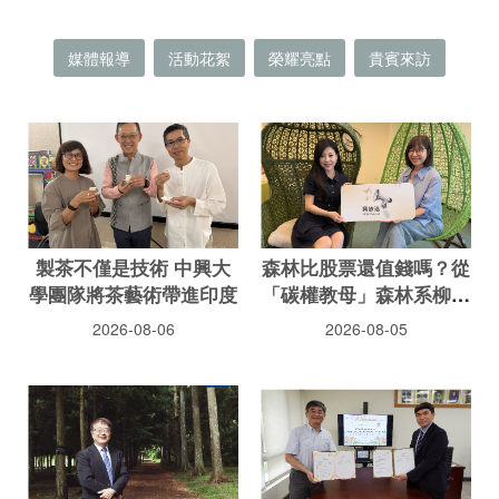
媒體報導
活動花絮
榮耀亮點
貴賓來訪
製茶不僅是技術 中興大
森林比股票還值錢嗎？從
學團隊將茶藝術帶進印度
「碳權教母」森林系柳婉
郁教授的視野看綠色新經
2026-08-06
2026-08-05
濟