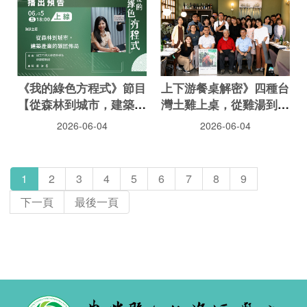
《我的綠色方程式》節目
上下游餐桌解密》四種台
【從森林到城市，建築產
灣土雞上桌，從雞湯到雞
業的碳匯佈局】
肉飯，品嚐風土密碼
2026-06-04
2026-06-04
1
2
3
4
5
6
7
8
9
下一頁
最後一頁