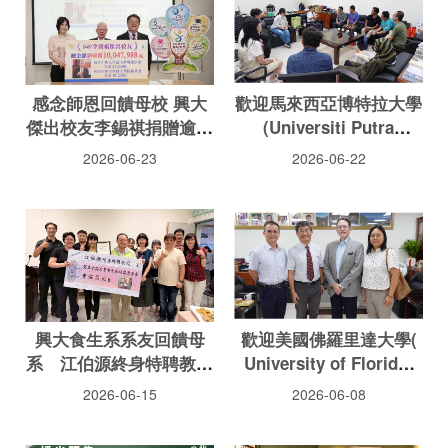
感念師恩回饋母校 興大
歡迎馬來西亞博特拉大學
傑出校友李錫祺捐贈逾千
(Universiti Putra
萬元獎助學金
Malaysia) Awis Qurni
2026-06-23
2026-06-22
Bin SAZILI院士、Mohd
Amiruddin Bin ABD
RAHMAN副教授等一行
蒞院
興大食生系系友回饋母
歡迎美國佛羅里達大學(
系 江伯源終身特聘教授
University of Florida)
捐贈百萬元成立「明鳳獎
Jeffrey K. BRECHT 榮譽
2026-06-15
2026-06-08
助學金」嘉惠學子
教授蒞院