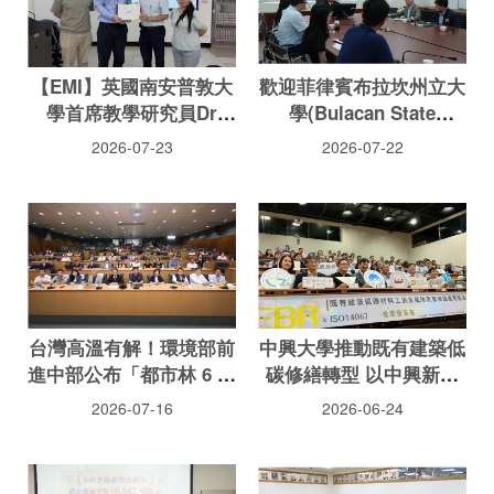
【EMI】英國南安普敦大
歡迎菲律賓布拉坎州立大
學首席教學研究員Dr
學(Bulacan State
Robert Baird辦理EMI增
University)Teody Cruz
2026-07-23
2026-07-22
能研習
San Andres校長、
Richard Y. Dela Cruz教
師兼行政助理蒞院
台灣高溫有解！環境部前
中興大學推動既有建築低
進中部公布「都市林 6 大
碳修繕轉型 以中興新村
治理重點」：導入樹保制
實證案例精進老宅延壽與
2026-07-16
2026-06-24
度、將推國土綠蔭氣候調
碳足跡評估方法
適網平台