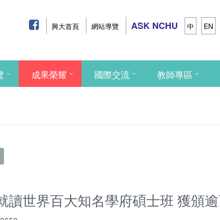
ASK NCHU
興大首頁
網站導覽
中
EN
覽
成果榮耀
國際交流
教師專區
就讀世界百大知名學府碩士班 獲頒