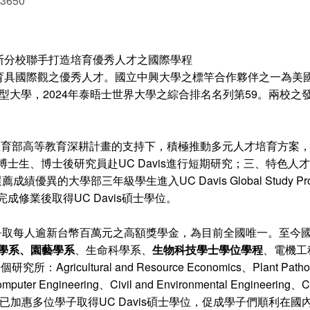
 3650
斯分校聯手打造培育優秀人才之國際學程
之優秀人才。國立中興大學之標竿合作夥伴之一為美國加州大學戴維斯分校(
界頂尖之研究型大學，2024年泰晤士世界大學之綜合排名名列第59。兩
部高等教育深耕計畫的支持下，積極推動多元人才培育方案，包括：一
薦博士生、博士後研究員赴UC Davis進行短期研究；三、特色人才
異的大學部三年級學生進入UC Davis Global Study P
完成修業後取得UC Davis碩士學位。
爭取每人逾新台幣百萬元之高額獎學金，為目前全國唯一。至今國
藝學系、園藝學系
、生命科學系、
生物科技學士學位學程
、電機工
ultural and Resource Economics、Plant Pathology、Pla
d Computer Engineering、Civil and Environmental Engineerin
加惠多位學子取得UC Davis碩士學位，促成學子們順利在國