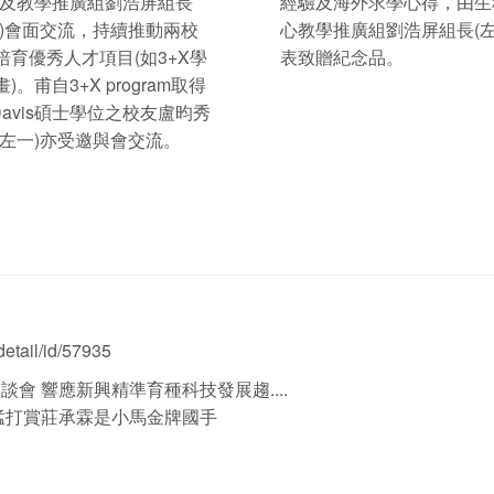
，及教學推廣組劉浩屏組長
經驗及海外求學心得，由生
一)會面交流，持續推動兩校
心教學推廣組劉浩屏組長(左
培育優秀人才項目(如3+X學
表致贈紀念品。
)。甫自3+X program取得
Davis碩士學位之校友盧昀秀
(左一)亦受邀與會交流。
etail/id/57935
會 響應新興精準育種科技發展趨....
猛打賞莊承霖是小馬金牌國手