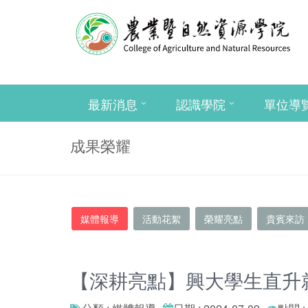
最新消息
認識學院
單位導
成果榮耀
媒體報導
活動花絮
榮耀亮點
貴賓來訪
【深耕亮點】興大學生直升