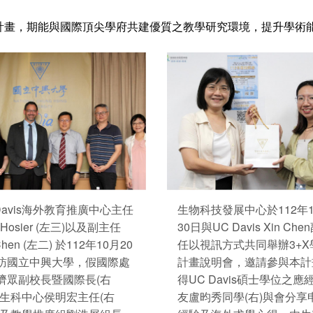
計畫，期能與國際頂尖學府共建優質之教學研究環境，提升學術
Davis海外教育推廣中心主任
生物科技發展中心於112年1
e Hosier (左三)以及副主任
30日與UC Davis Xin Che
Chen (左二) 於112年10月20
任以視訊方式共同舉辦3+X
訪國立中興大學，假國際處
計畫說明會，邀請參與本計
濟眾副校長暨國際長(右
得UC Davis碩士學位之應
、生科中心侯明宏主任(右
友盧昀秀同學(右)與會分享