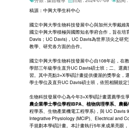
分類 : 媒體報導
日期 : 2024-07-09
點閱 :
稿源：中興大學生科中心
國立中興大學生物科技發展中心與加州大學戴維
國立中興大學積極與國際知名學府合作，旨在培育具國際觀
Davis；UC Davis)，UC Davis為世
教學、研究各方面的合作。
國立中興大學生物科技發展中心自108年起，在教育
學部三年級學生直升UC Davis碩士班；二、選
習。其中亮點3+X學碩計畫提供優渥的獎學金，選薦成績優
學士學位及直升UC Davis碩士班，依照相關規定
生物科技發展中心為今年3+X學碩計畫選薦學生
農企業學士學位學程IBPA、植物病理學系、農
程學系、生物產業機電工程學系)，與 UC Davis 9個研究所：Agric
Integrative Physiology (MCIP)、Electrical an
手規劃本學碩計畫。本計畫執行5年來成果亮眼，已