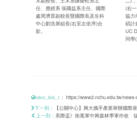
木副校長、土木系陳榮松系主
二)
任、應經系 張國益系主任、國際
(右
處周濟眾副校長暨國際長及生科
協力
中心劉浩屏組長(右至左依序)合
碩計畫
影。
UC 
同學
：
https://www2.nchu.edu.tw/news-d
other_link_1
【公關中心】興大攜手產業舉辦國際座談
下一則：
系際盃》衛冕軍中興森林季軍作收 
上一則：