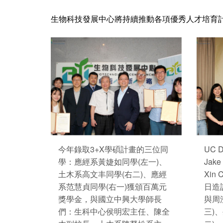
生物科技發展中心將持續推動各項優秀人才培育
今年錄取3+X學碩計畫的三位同
UC 
學：應經系黃婕如同學(左一)、
Jak
土木系高文丰同學(右二)、應經
Xin 
系范慧貞同學(右一)獲頒百萬元
日造
獎學金，與國立中興大學師長
與周
們：生科中心侯明宏主任、陳全
三)