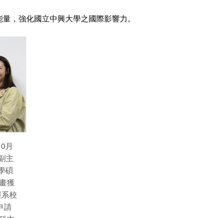
能量，強化國立中興大學之國際影響力。
0月
n副主
學碩
畫獲
經系校
申請