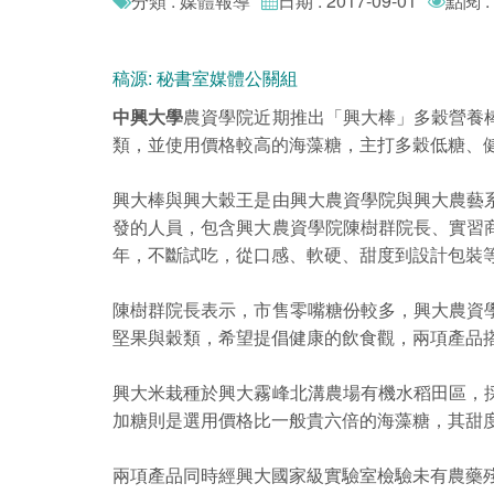
分類 : 媒體報導
日期 : 2017-09-01
點閱 :
稿源: 秘書室媒體公關組
中興大學
農資學院近期推出「興大棒」多穀營養
類，並使用價格較高的海藻糖，主打多穀低糖、
興大棒與興大穀王是由興大農資學院與興大農藝
發的人員，包含興大農資學院陳樹群院長、實習
年，不斷試吃，從口感、軟硬、甜度到設計包裝
陳樹群院長表示，市售零嘴糖份較多，興大農資
堅果與穀類，希望提倡健康的飲食觀，兩項產品
興大米栽種於興大霧峰北溝農場有機水稻田區，
加糖則是選用價格比一般貴六倍的海藻糖，其甜
兩項產品同時經興大國家級實驗室檢驗未有農藥殘