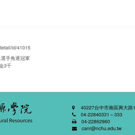
etail/id/41015
千名選手角逐冠軍
金3千
40227台中市南區興大路1
04-22840331～333
04-22862960
canr@nchu.edu.tw