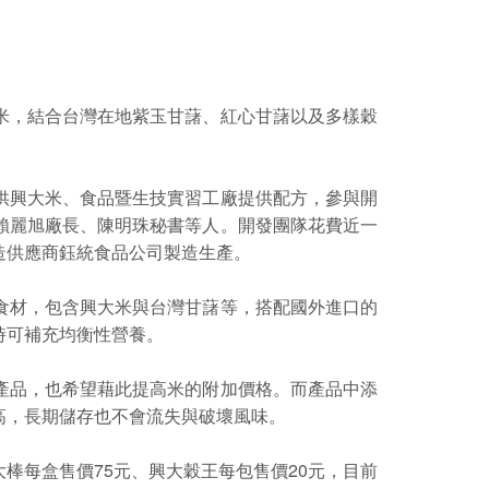
米，結合台灣在地紫玉甘藷、紅心甘藷以及多樣穀
供興大米、食品暨生技實習工廠提供配方，參與開
賴麗旭廠長、陳明珠秘書等人。開發團隊花費近一
造供應商鈺統食品公司製造生產。
食材，包含興大米與台灣甘藷等，搭配國外進口的
時可補充均衡性營養。
產品，也希望藉此提高米的附加價格。而產品中添
高，長期儲存也不會流失與破壞風味。
棒每盒售價75元、興大穀王每包售價20元，目前