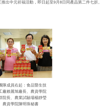
推出中元祈福活動，即日起至9月8日同產品第二件七折。
團隊成員右起：食品暨生技
工廠賴麗旭廠長、農資學院
群院長、農業試驗場楊靜瑩
、農資學院陳明珠秘書