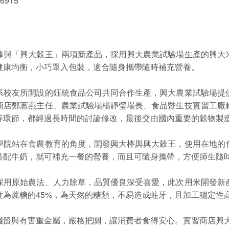
 6915
棒與「興大穀王」兩項新產品，採用興大農業試驗場生產的興大
健康均衡，小巧單入包裝，適合隨身攜帶隨時補充營養。
系校友所開設的鈺統食品公司共同合作生產，興大農業試驗場提
商店鄭蕙燕主任、農業試驗場楊靜瑩場長、食品暨生技實習工廠
等環節，都經過長時間的討論修改，最後交由國內重要的穀物製
學院站在食農教育的角度，開發興大棒與興大穀王，使用在地的
搭配牛奶，就可補充一餐的營養，而且可隨身攜帶，方便師生隨
採用原始農法、人力除草，品質優良深受喜愛，此次用米開發新
度為蔗糖的45%，為天然的糖類，不易造成蛀牙，且加工穩定性
留與有害重金屬，嚴格把關，讓消費者食得安心。實習商店興大