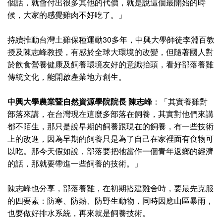
個話，就會付出很多其他的代價，就是說這個最開始的時
候，大家的感覺雞肉不好吃了。」
持續推動台灣土雞保種運動30多年，中興大學師徒李淵百教
授及陳志峰教授，有感於全球大環境的改變，但隨著國人對
於飲食營養健康及飼養環境友好的意識抬頭，看好部落養雞
傳統文化，能開啟產業地方創生。
中興大學
農業暨自然資源學院院長 陳志峰
：「其實養雞對
部落來講，在台灣現在這麼多部落在飼養，其實對他們來講
都不陌生，那只是說早期的飼養跟現在的飼養，有一些技術
上的改進，因為早期的飼養只是為了自己在家裡面有食物可
以吃。那今天假如說，部落要把牠當作一個青年返鄉的經濟
的話，那就要帶進一些飼養的技術。」
陳志峰也分享，部落養雞，在初期搭建雞舍時，要最先克服
的四要素：防寒、防熱、防野生動物，同時因應山區暴雨，
也要做好排水系統，再來就是飼養技術。