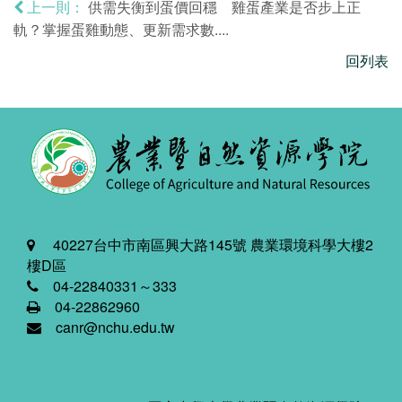
供需失衡到蛋價回穩 雞蛋產業是否步上正
上一則：
軌？掌握蛋雞動態、更新需求數....
回列表
40227台中市南區興大路145號 農業環境科學大樓2
樓D區
04-22840331～333
04-22862960
canr@nchu.edu.tw