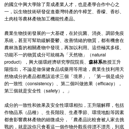
的國立中興大學除了育成產業人才，也是產學合作中心之
一，以生物技術研發促進臺灣特產的牛樟芝、香檬、香杉、
土肉桂等農林產物加工機能性產品。
農業生物技術發展的一大基礎，在於抗菌、消炎、調節免疫
系統，甚至可幫助緩解憂鬱、改善情緒的物質，都有機會在
農林漁畜的相關產物中發現，再加以利用。這些極其多樣、
功能不一的物質成分可統稱為「天然物」（natural
product），興大循環經濟研究學院院長、
森林系
教授王升
陽指出，不論是做保健食品或藥用等用途，農業生技利用天
然物成分的產品都應該追求三個「境界」，「第一個是成分
的一致性（consistency）、第二個叫做效果（efficacy），
第三個就是安全性（safety）。」
成分的一致性和效果及安全性環環相扣，王升陽解釋，包括
作物品系（品種）、生長階段、生產季節、環境地點等因素
都會影響農林產物的細微成分，「農產品比較會被人家去挑
戰的，就是說你只會看這一個作物外觀長得漂不漂亮，到底