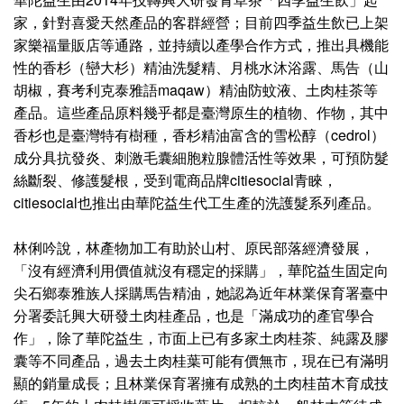
家，針對喜愛天然產品的客群經營；目前四季益生飲已上架
家樂福量販店等通路，並持續以產學合作方式，推出具機能
性的香杉（巒大杉）精油洗髮精、月桃水沐浴露、馬告（山
胡椒，賽考利克泰雅語maqaw）精油防蚊液、土肉桂茶等
產品。這些產品原料幾乎都是臺灣原生的植物、作物，其中
香杉也是臺灣特有樹種，香杉精油富含的雪松醇（cedrol）
成分具抗發炎、刺激毛囊細胞粒腺體活性等效果，可預防髮
絲斷裂、修護髮根，受到電商品牌citiesocial青睞，
citiesocial也推出由華陀益生代工生產的洗護髮系列產品。
林俐吟說，林產物加工有助於山村、原民部落經濟發展，
「沒有經濟利用價值就沒有穩定的採購」，華陀益生固定向
尖石鄉泰雅族人採購馬告精油，她認為近年林業保育署臺中
分署委託興大研發土肉桂產品，也是「滿成功的產官學合
作」，除了華陀益生，市面上已有多家土肉桂茶、純露及膠
囊等不同產品，過去土肉桂葉可能有價無市，現在已有滿明
顯的銷量成長；且林業保育署擁有成熟的土肉桂苗木育成技