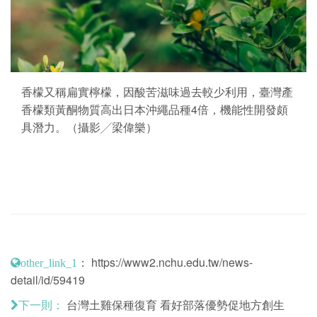
香檬又稱扁實檸檬，因酸苦滋味過去較少利用，臺灣產
香檬類黃酮物質高出日本沖繩品種4倍，機能性開發頗
具潛力。（攝影╱梁偉樂）
：
https://www2.nchu.edu.tw/news-
other_link_1
detail/id/59419
台灣土雞保種復育 看好部落優勢促地方創生
下一則：