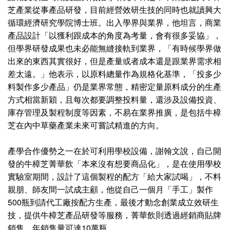
芝產業從事產品研發，目前經營效研生技的同時也就讀興大
循環經濟研究學院博士班。出入學界與業界，他坦言，商業
產品設計「以獲利跟成本的角度為考量，會有很多妥協」，
但學界研發成果也未必能無縫接軌到業界，「有時候學界做
出來的東西其實很好，但是產量或者成本還是跟業界需求相
差太遠。」他表示，以原料總量作為規格化基準，「投多少
料製作多少產品」仍是業界常態，精密定量原料成分的生產
方式相當新穎，且每次都要調整投料量，還涉及設備投資、
庫存管理及製程制度等因素，不易在業界推廣，是包括牛樟
芝在內中草藥產業未來可嘗試精進的方向。
產學合作優勢之一在於可利用學校設備，謝翰文說，自己開
發的牛樟芝菁華飲「本來沒有想要商品化」，是在使用學校
實驗室期間，設計了這個製程的配方「給大家試喝」，不料
親朋、師友間一試成主顧，他從自己一個月「手工」製作
500瓶到請代工廠按配方生產，最後才動念創業成立效研生
技，提供牛樟芝產品研發等服務，菁華飲則透過經銷商貼牌
銷售，年銷售量可達10萬瓶。