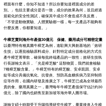
裡面有什麼，你知不知道？所以你要知道裡面成分的差
別。」包括主要成分是否一致，成分的效果為何，並且經過
規範化的安全性測試，確保其中成分不會造成不良反應，
「不管是動物實驗、人體實驗都一樣，每一支產品不能夠有
什麼反應，你都要知道。」
牛樟芝賣到海外年產值30億元 保健、藥用成分可精密定量
以臺灣特有種真菌牛樟芝為例，進駐興大興創基地的「效研
生技」以逐批檢驗原料成分、針對特定成分規格化的方式生
產牛樟芝菁華飲，確保每批終端產品的一致性；效研生技執
行長謝翰文表示，「光是樟芝酸* 這類物質，我們就會檢驗
7種樟芝酸含量。」牛樟芝特有的樟芝酸、安卓凱因、安卓
錠等成分具備抗氧化、抗發炎、預防高血糖疾病乃至抑制癌
症等作用，在國內研發及推廣之下，牛樟芝已成為全球最昂
貴的食、藥用真菌之一，臺灣每年牛樟芝產值保守估計約30
億元，除了國內也銷售至新加坡等海外華人圈市場。
謝翰文碩士時期受王升陽指導研究牛樟芝，畢業後進入牛樟