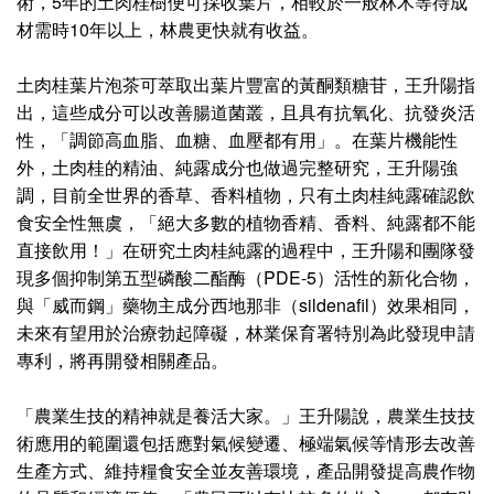
術，5年的土肉桂樹便可採收葉片，相較於一般林木等待成
材需時10年以上，林農更快就有收益。
土肉桂葉片泡茶可萃取出葉片豐富的黃酮類糖苷，王升陽指
出，這些成分可以改善腸道菌叢，且具有抗氧化、抗發炎活
性，「調節高血脂、血糖、血壓都有用」。在葉片機能性
外，土肉桂的精油、純露成分也做過完整研究，王升陽強
調，目前全世界的香草、香料植物，只有土肉桂純露確認飲
食安全性無虞，「絕大多數的植物香精、香料、純露都不能
直接飲用！」在研究土肉桂純露的過程中，王升陽和團隊發
現多個抑制第五型磷酸二酯酶（PDE-5）活性的新化合物，
與「威而鋼」藥物主成分西地那非（sildenafil）效果相同，
未來有望用於治療勃起障礙，林業保育署特別為此發現申請
專利，將再開發相關產品。
「農業生技的精神就是養活大家。」王升陽說，農業生技技
術應用的範圍還包括應對氣候變遷、極端氣候等情形去改善
生產方式、維持糧食安全並友善環境，產品開發提高農作物