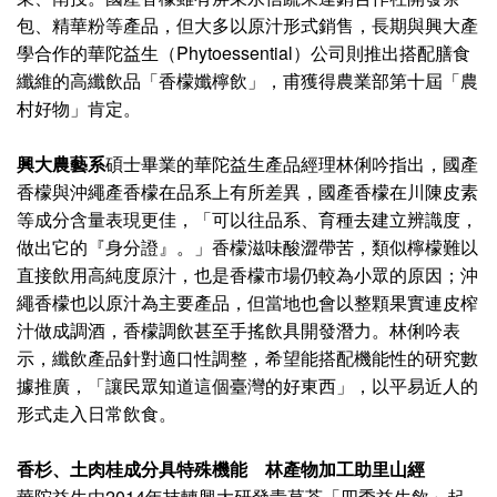
包、精華粉等產品，但大多以原汁形式銷售，長期與興大產
學合作的華陀益生（Phytoessential）公司則推出搭配膳食
纖維的高纖飲品「香檬孅檸飲」，甫獲得農業部第十屆「農
村好物」肯定。
興大農藝系
碩士畢業的華陀益生產品經理林俐吟指出，國產
香檬與沖繩產香檬在品系上有所差異，國產香檬在川陳皮素
等成分含量表現更佳，「可以往品系、育種去建立辨識度，
做出它的『身分證』。」香檬滋味酸澀帶苦，類似檸檬難以
直接飲用高純度原汁，也是香檬市場仍較為小眾的原因；沖
繩香檬也以原汁為主要產品，但當地也會以整顆果實連皮榨
汁做成調酒，香檬調飲甚至手搖飲具開發潛力。林俐吟表
示，纖飲產品針對適口性調整，希望能搭配機能性的研究數
據推廣，「讓民眾知道這個臺灣的好東西」，以平易近人的
形式走入日常飲食。
香杉、土肉桂成分具特殊機能 林產物加工助里山經
華陀益生由2014年技轉興大研發青草茶「四季益生飲」起