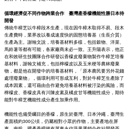
循環經濟促不同作物跨業合作 臺灣產香檬機能性勝日本待
開發
傳統牛樟芝以牛樟段木生產，現在因牛樟木取得不易、段木
生產費時，業界改以養成速度快的固態培養基（生長介質）
生產為主。謝翰文說，培養基材料多樣，包括穀物、洋菜、
馬鈴薯等都有可能，各家廠商未必一致。王升陽表示，他正
在和效研生技團隊合作研發以香檬皮廢棄物製作牛樟芝培養
基材料，謝翰文補充，包括檸檬皮以及玉米梗等農林廢棄
物，都是他在開發中的培養基材料，「原本農民要另外花錢
處理廢棄物」，循環利用可形成互利，對於牛樟芝生產除了
成本因素，還可藉由合作避免培養基材料被汙染的風險，而
檸檬皮、香檬皮具有川陳皮素及橘皮甘等機能性成分，期待
能對牛樟芝機能性成分產生加乘作用。
機能性也備受矚目的香檬，原生於臺灣、日本沖繩，臺灣生
產面積約300公頃，仍屬相對小眾的作物，主要產地在屏
東、南投。國產香檬雖有屏東永信蔬果運銷合作社開發茶