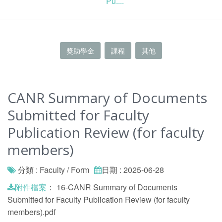
Pu....
獎助學金
課程
其他
CANR Summary of Documents
Submitted for Faculty
Publication Review (for faculty
members)
分類 : Faculty / Form
日期 : 2025-06-28
：
16-CANR Summary of Documents
附件檔案
Submitted for Faculty Publication Review (for faculty
members).pdf