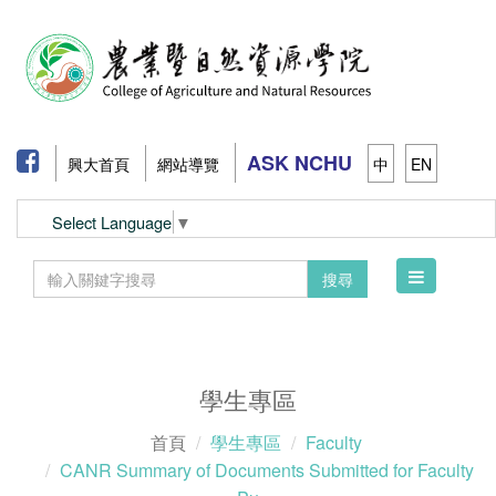
ASK NCHU
興大首頁
網站導覽
中
EN
Select Language
▼
Toggle
搜尋
navigation
學生專區
首頁
學生專區
Faculty
CANR Summary of Documents Submitted for Faculty