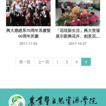
興大應經系70周年系慶暨
「花現新生活」興大登場
60周年所慶
展示新興花卉、創意花卉
點心
2017-11-04
2017-10-27
第一頁
上一頁
1
2
3
4