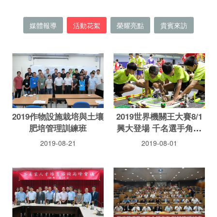
媒體報導
活動花絮
榮耀亮點
貴賓來訪
2019作物設施栽培與土壤
2019世界機關王大賽8/1
肥培管理訓練班
興大登場 千名選手角逐
冠軍
2019-08-21
2019-08-01