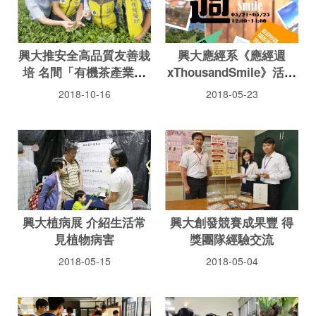
興大推安全高品質友善栽
興大應經系《應經週
培 名間「有機茶產業」
xThousandSmile》活動
風華再現
開跑
2018-10-16
2018-05-23
興大植病展 介紹生活常
興大創發競賽成果豐 得
見植物病害
獎團隊經驗交流
2018-05-15
2018-05-04