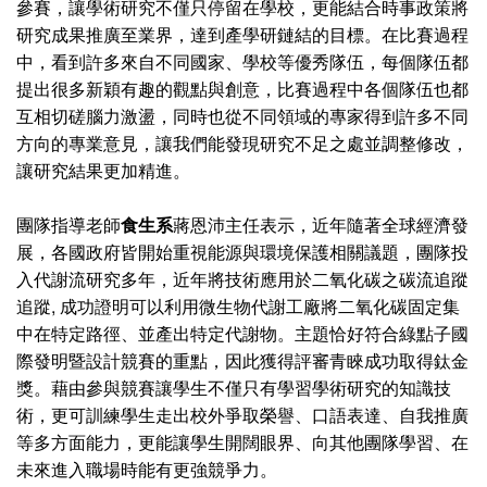
參賽，讓學術研究不僅只停留在學校，更能結合時事政策將
研究成果推廣至業界，達到產學研鏈結的目標。在比賽過程
中，看到許多來自不同國家、學校等優秀隊伍，每個隊伍都
提出很多新穎有趣的觀點與創意，比賽過程中各個隊伍也都
互相切磋腦力激盪，同時也從不同領域的專家得到許多不同
方向的專業意見，讓我們能發現研究不足之處並調整修改，
讓研究結果更加精進。
團隊指導老師
食生系
蔣恩沛主任表示，近年隨著全球經濟發
展，各國政府皆開始重視能源與環境保護相關議題，團隊投
入代謝流研究多年，近年將技術應用於二氧化碳之碳流追蹤
追蹤, 成功證明可以利用微生物代謝工廠將二氧化碳固定集
中在特定路徑、並產出特定代謝物。主題恰好符合綠點子國
際發明暨設計競賽的重點，因此獲得評審青睞成功取得鈦金
獎。藉由參與競賽讓學生不僅只有學習學術研究的知識技
術，更可訓練學生走出校外爭取榮譽、口語表達、自我推廣
等多方面能力，更能讓學生開闊眼界、向其他團隊學習、在
未來進入職場時能有更強競爭力。