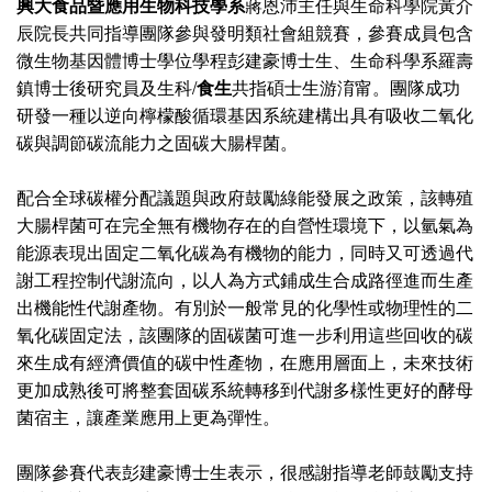
興大食品暨應用生物科技學系
蔣恩沛主任與生命科學院黃介
辰院長共同指導團隊參與發明類社會組競賽，參賽成員包含
微生物基因體博士學位學程彭建豪博士生、生命科學系羅壽
鎮博士後研究員及生科/
食生
共指碩士生游淯甯。團隊成功
研發一種以逆向檸檬酸循環基因系統建構出具有吸收二氧化
碳與調節碳流能力之固碳大腸桿菌。
配合全球碳權分配議題與政府鼓勵綠能發展之政策，該轉殖
大腸桿菌可在完全無有機物存在的自營性環境下，以氫氣為
能源表現出固定二氧化碳為有機物的能力，同時又可透過代
謝工程控制代謝流向，以人為方式鋪成生合成路徑進而生產
出機能性代謝產物。有別於一般常見的化學性或物理性的二
氧化碳固定法，該團隊的固碳菌可進一步利用這些回收的碳
來生成有經濟價值的碳中性產物，在應用層面上，未來技術
更加成熟後可將整套固碳系統轉移到代謝多樣性更好的酵母
菌宿主，讓產業應用上更為彈性。
團隊參賽代表彭建豪博士生表示，很感謝指導老師鼓勵支持