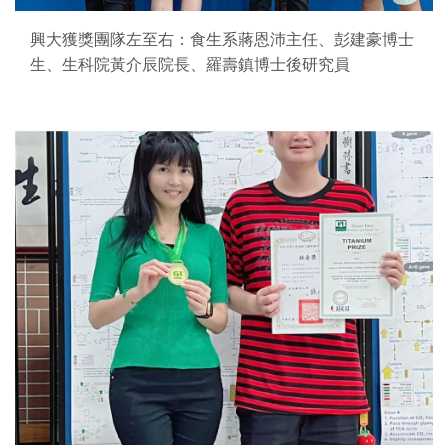
興大獲獎團隊左至右：食生系蔣恩沛主任、彭建豪博士
生、生科院黃介辰院長、羅壽鎮博士後研究員