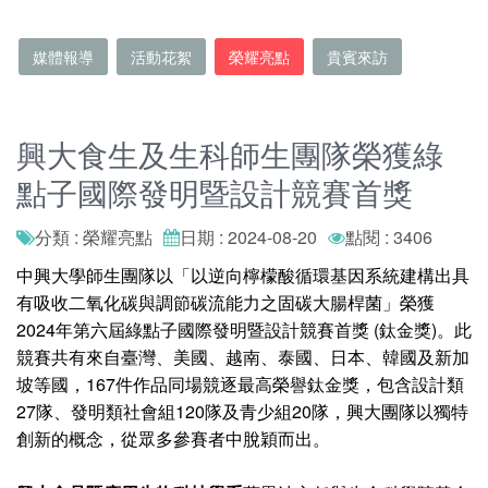
媒體報導
活動花絮
榮耀亮點
貴賓來訪
興大食生及生科師生團隊榮獲綠
點子國際發明暨設計競賽首獎
分類 : 榮耀亮點
日期 : 2024-08-20
點閱 : 3406
中興大學師生團隊以「以逆向檸檬酸循環基因系統建構出具
有吸收二氧化碳與調節碳流能力之固碳大腸桿菌」榮獲
2024年第六屆綠點子國際發明暨設計競賽首獎 (鈦金獎)。此
競賽共有來自臺灣、美國、越南、泰國、日本、韓國及新加
坡等國，167件作品同場競逐最高榮譽鈦金獎，包含設計類
27隊、發明類社會組120隊及青少組20隊，興大團隊以獨特
創新的概念，從眾多參賽者中脫穎而出。