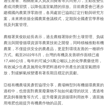
過生產者、相關產業人員及消費者等共同努力，主動改變生
產或消費習慣，以降低溫室氣體的排放。目前農委會已逐步
建構國內農業淨零路徑，各局處皆已協助訂定行動與研究方
案，未來將依循全國農業會議模式，定期與全國產官學界檢
視及列案管理。
農糧署黃俊欽組長表示，過去農糧署除針對土壤管理、負碳
農法與開發循環資源等農業技術之開發，同時積極推動有機
農業，不僅提供安全的農產品，更是對環境友善的一種耕作
方式。截至2022年5月，台灣的有機及友善耕作面積已逾
17,480公頃，每年約可減少3萬公噸以上的化學農藥使用，
有效減少生產及施用化學肥料過程中所產生的溫室氣體排
放，對緩解氣候變遷有著長期且穩定的貢獻。
亞植有機農場黃彥哲協理分享，農場轉型到有機循環農業的
過程中，也曾面對農業廢棄物不知如何處理的狀況，透過堆
肥及飼養雞隻等方式，提升廢棄資源循環利用效率，適當施
用堆肥也能提升有機農作物的品質。