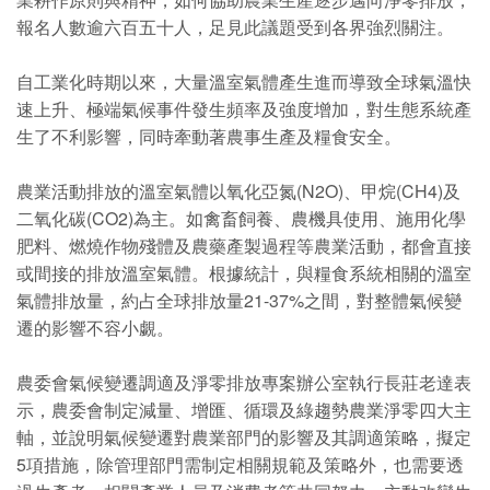
報名人數逾六百五十人，足見此議題受到各界強烈關注。
自工業化時期以來，大量溫室氣體產生進而導致全球氣溫快
速上升、極端氣候事件發生頻率及強度增加，對生態系統產
生了不利影響，同時牽動著農事生產及糧食安全。
農業活動排放的溫室氣體以氧化亞氮(N2O)、甲烷(CH4)及
二氧化碳(CO2)為主。如禽畜飼養、農機具使用、施用化學
肥料、燃燒作物殘體及農藥產製過程等農業活動，都會直接
或間接的排放溫室氣體。根據統計，與糧食系統相關的溫室
氣體排放量，約占全球排放量21-37%之間，對整體氣候變
遷的影響不容小覷。
農委會氣候變遷調適及淨零排放專案辦公室執行長莊老達表
示，農委會制定減量、增匯、循環及綠趨勢農業淨零四大主
軸，並說明氣候變遷對農業部門的影響及其調適策略，擬定
5項措施，除管理部門需制定相關規範及策略外，也需要透