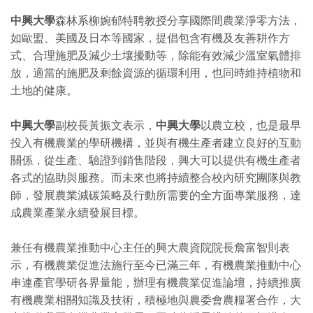
中興大學
森林系柳婉郁特聘教授分享國際間農業淨零方法，
如歐盟、美國及日本等國家，提倡包含有機及友善耕作方
式、合理施肥及減少土壤擾動等，除能有效減少溫室氣體排
放，適當的施肥及剩餘資源的循環利用，也同時維持植物和
土地的健康。
中興大學
副校長黃振文表示，
中興大學
以農立校，也是最早
投入有機農業的學研機構，並與有機生產者建立良好的互動
關係，從生產、驗證到銷售階段，興大可以提供有機生產者
各式的協助與服務。而未來也將持續整合校內研究團隊與教
師，發展農業減碳策略及行動所需要的全方面專業服務，達
成農業產業永續發展目標。
兼任有機農業推動中心主任的興大農資院院長詹富智則表
示，有機農業促進法施行至今已滿三年，有機農業推動中心
串連產官學研各界量能，辦理有機農業促進論壇，持續推廣
有機農業相關知識及技術，積極地與農委會農糧署合作，大