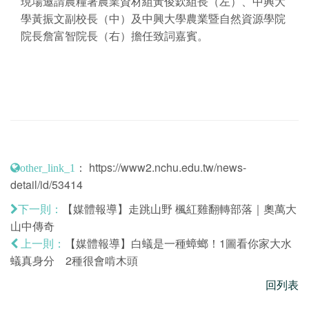
現場邀請農糧署農業資材組黃俊欽組長（左）、中興大
學黃振文副校長（中）及中興大學農業暨自然資源學院
院長詹富智院長（右）擔任致詞嘉賓。
：
https://www2.nchu.edu.tw/news-
other_link_1
detail/id/53414
【媒體報導】走跳山野 楓紅雞翻轉部落｜奧萬大
下一則：
山中傳奇
【媒體報導】白蟻是一種蟑螂！1圖看你家大水
上一則：
蟻真身分 2種很會啃木頭
回列表