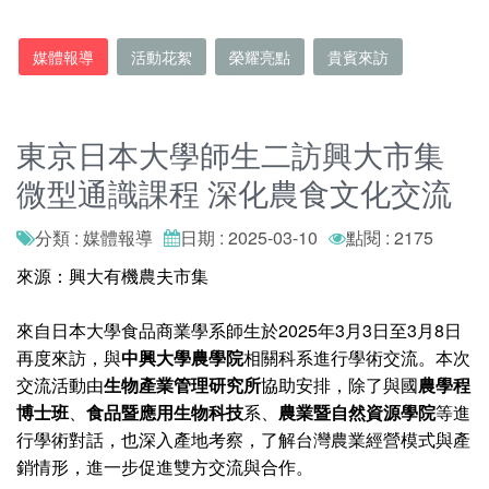
媒體報導
活動花絮
榮耀亮點
貴賓來訪
東京日本大學師生二訪興大市集
微型通識課程 深化農食文化交流
分類 : 媒體報導
日期 : 2025-03-10
點閱 : 2175
來源：興大有機農夫市集
來自日本大學食品商業學系師生於2025年3月3日至3月8日
再度來訪，與
中興大學農學院
相關科系進行學術交流。本次
交流活動由
生物產業管理研究所
協助安排，除了與國
農學程
博士班
、
食品暨應用生物科技
系、
農業暨自然資源學院
等進
行學術對話，也深入產地考察，了解台灣農業經營模式與產
銷情形，進一步促進雙方交流與合作。