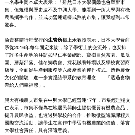
一名學生岡本卓大表示：「雖然日本大學偶爾也會舉辦市
集，但規模與歷史遠不及中興大學。能看到一所大學與有機
農民攜手合作，並成功營運這樣成熟的市集，讓我感到非常
驚喜。
負責整體行程安排的
生管所
楊上禾教授表示，日本大學食商
系從2016年每年固定來訪，除了學術上的交流外，也安排
了許多生產地的拜訪如里仁事業總部、寶樹自然茶園、瓜瓜
園、蘑菇部落、佳冬鄉農會、採花賊養蜂場以及學校實習商
店等，全面從生產到服務等六級產業的運作模式。透過農食
文化的體驗，進一步實踐該學系的教育理念——「透過食物
帶給人們幸福感」。
興大有機農夫市集在中興大學已經營運17年，市集經理楊文
仁表示，市集不僅為在地居民與師生提供優質有機農產品，
提升農民收益，也透過與學校的合作，推動微型通識課程與
國際交流活動，讓學生在實作中學習有機農業的價值，落實
大學社會責任，具有深遠意義。