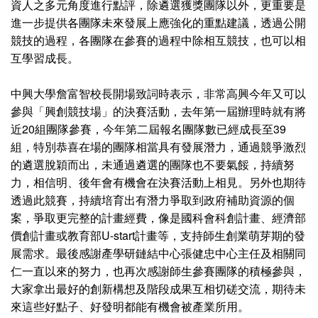
資人之多元角度進行點評，除遴選獲獎團隊以外，更重要是
進一步提供各團隊未來發展上應強化的重點建議，透過公開
競技的過程，各團隊在參賽的過程中除相互競技，也可以相
互學習成長。
中興大學詹富智校長開場致詞時表示，非常高興今年又可以
參與「興創競技場」的決賽活動，去年第一屆辦理時就有將
近20組團隊參賽，今年第二屆報名團隊數已經成長至39
組，特別恭喜在場的團隊相當具有發展潛力，通過競爭激烈
的遴選脫穎而出，未通過遴選的團隊也不要氣餒，持續努
力，相信明、後年會有機會在決賽活動上相見。另外也期待
透過此競賽，持續培育出有潛力爭取到政府補助資源的個
案，爭取更完整的計畫經費，像是國科會科創計畫、經濟部
價創計畫或教育部U-start計畫等，支持師生創業萌芽期的發
展需求。最後感謝產學研鏈結中心張健忠中心主任及相關同
仁一直以來的努力，也再次感謝師生參賽團隊的積極參與，
大家拿出最好的創新構想及階段成果互相切磋交流，期待未
來這些好點子、好發明都能有機會被產業所用。