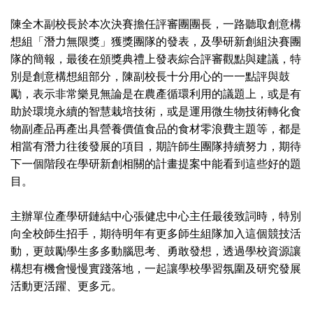
陳全木副校長於本次決賽擔任評審團團長，一路聽取創意構
想組「潛力無限獎」獲獎團隊的發表，及學研新創組決賽團
隊的簡報，最後在頒獎典禮上發表綜合評審觀點與建議，特
別是創意構想組部分，陳副校長十分用心的一一點評與鼓
勵，表示非常樂見無論是在農產循環利用的議題上，或是有
助於環境永續的智慧栽培技術，或是運用微生物技術轉化食
物副產品再產出具營養價值食品的食材零浪費主題等，都是
相當有潛力往後發展的項目，期許師生團隊持續努力，期待
下一個階段在學研新創相關的計畫提案中能看到這些好的題
目。
主辦單位產學研鏈結中心張健忠中心主任最後致詞時，特別
向全校師生招手，期待明年有更多師生組隊加入這個競技活
動，更鼓勵學生多多動腦思考、勇敢發想，透過學校資源讓
構想有機會慢慢實踐落地，一起讓學校學習氛圍及研究發展
活動更活躍、更多元。