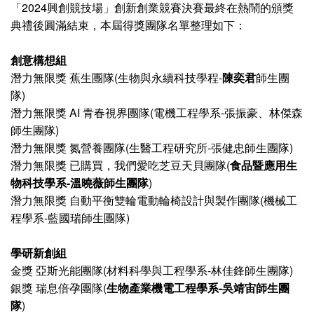
「2024興創競技場」創新創業競賽決賽最終在熱鬧的頒獎
典禮後圓滿結束，本屆得獎團隊名單整理如下：
創意構想組
潛力無限獎 蕉生團隊(生物與永續科技學程-
陳奕君
師生團
隊)
潛力無限獎 AI 青春視界團隊(電機工程學系-張振豪、林傑森
師生團隊)
潛力無限獎 氮營養團隊(生醫工程研究所-張健忠師生團隊)
潛力無限獎 已購買，我們愛吃芝豆天貝團隊(
食品暨應用生
物科技學系-溫曉薇師生團隊
)
潛力無限獎 自動平衡雙輪電動輪椅設計與製作團隊(機械工
程學系-藍國瑞師生團隊)
學研新創組
金獎 亞斯光能團隊(材料科學與工程學系-林佳鋒師生團隊)
銀獎 瑞息倍孕團隊(
生物產業機電工程學系-吳靖宙師生團
隊
)