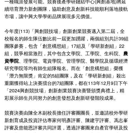
一種職涯發展可能。競賽後產學研鏈結中心(興創基地)將延
續培育潛力新創團隊，協助創意及創新科技能順利落地接軌
市場，讓中興大學學術品牌展現多元價值。
今年度(113)「興創競技場」創新創業競賽邁入第二屆，全
校報名的師生隊伍數比前一屆更加踴躍，兩個組別共計39組
團隊參賽，包含「創意構想組」17組及「學研新創組」22
組，競爭相當激烈，其中包含文學院、工學院、生科院、
農
資學院
、理學院、電資學院、管理學院、醫學院及循環經濟
研究學院等均有師生組隊報名。而在「創意構想組」榮獲
「潛力無限獎」肯定的5組團隊，及在「學研新創組」殺出
重圍獲得站上決賽擂台的7組團隊，都在113年12月9日下午
「2024興創競技場」創新創業競賽決賽暨頒獎典禮上，精
彩展示師生共同努力的創意發想及創新研發階段成果。
競賽決賽由陳全木副校長擔任評審團團長，並邀請校外學研
新創育成及投資評估專家何明彥評審、陳建宇評審、馮志峯
評審及曾能恩評審共同評選，透過評審團來自產官學研及投