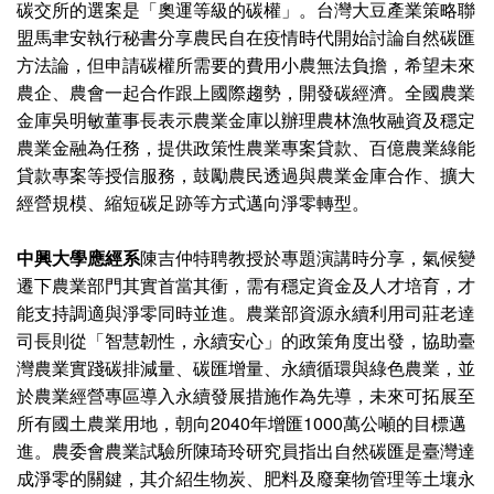
碳交所的選案是「奧運等級的碳權」。台灣大豆產業策略聯
盟馬聿安執行秘書分享農民自在疫情時代開始討論自然碳匯
方法論，但申請碳權所需要的費用小農無法負擔，希望未來
農企、農會一起合作跟上國際趨勢，開發碳經濟。全國農業
金庫吳明敏董事長表示農業金庫以辦理農林漁牧融資及穩定
農業金融為任務，提供政策性農業專案貸款、百億農業綠能
貸款專案等授信服務，鼓勵農民透過與農業金庫合作、擴大
經營規模、縮短碳足跡等方式邁向淨零轉型。
中興大學應經系
陳吉仲特聘教授於專題演講時分享，氣候變
遷下農業部門其實首當其衝，需有穩定資金及人才培育，才
能支持調適與淨零同時並進。農業部資源永續利用司莊老達
司長則從「智慧韌性，永續安心」的政策角度出發，協助臺
灣農業實踐碳排減量、碳匯增量、永續循環與綠色農業，並
於農業經營專區導入永續發展措施作為先導，未來可拓展至
所有國土農業用地，朝向2040年增匯1000萬公噸的目標邁
進。農委會農業試驗所陳琦玲研究員指出自然碳匯是臺灣達
成淨零的關鍵，其介紹生物炭、肥料及廢棄物管理等土壤永