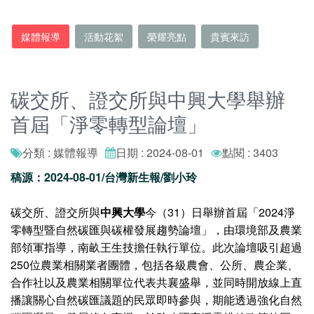
媒體報導
活動花絮
榮耀亮點
貴賓來訪
碳交所、證交所與中興大學舉辦
首屆「淨零轉型論壇」
分類 : 媒體報導
日期 : 2024-08-01
點閱 : 3403
稿源：2024-08-01/台灣新生報/劉小玲
碳交所、證交所與
中興大學
今（31）日舉辦首屆「2024淨
零轉型暨自然碳匯與碳權發展趨勢論壇」，由環境部及農業
部領軍指導，南畝王生技擔任執行單位。此次論壇吸引超過
250位農業相關業者團體，包括各級農會、公所、農企業、
合作社以及農業相關單位代表共襄盛舉，並同時開放線上直
播讓關心自然碳匯議題的民眾即時參與，期能透過強化自然