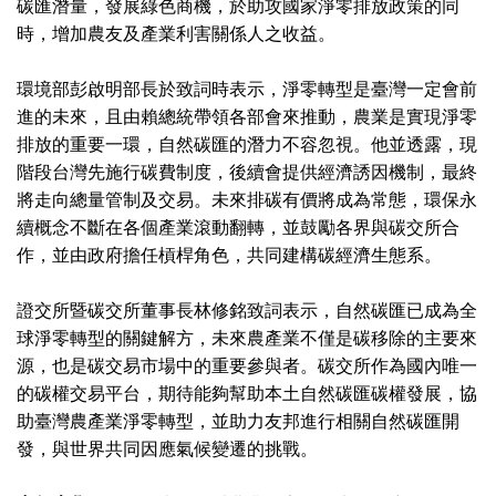
碳匯潛量，發展綠色商機，於助攻國家淨零排放政策的同
時，增加農友及產業利害關係人之收益。
環境部彭啟明部長於致詞時表示，淨零轉型是臺灣一定會前
進的未來，且由賴總統帶領各部會來推動，農業是實現淨零
排放的重要一環，自然碳匯的潛力不容忽視。他並透露，現
階段台灣先施行碳費制度，後續會提供經濟誘因機制，最終
將走向總量管制及交易。未來排碳有價將成為常態，環保永
續概念不斷在各個產業滾動翻轉，並鼓勵各界與碳交所合
作，並由政府擔任槓桿角色，共同建構碳經濟生態系。
證交所暨碳交所董事長林修銘致詞表示，自然碳匯已成為全
球淨零轉型的關鍵解方，未來農產業不僅是碳移除的主要來
源，也是碳交易市場中的重要參與者。碳交所作為國內唯一
的碳權交易平台，期待能夠幫助本土自然碳匯碳權發展，協
助臺灣農產業淨零轉型，並助力友邦進行相關自然碳匯開
發，與世界共同因應氣候變遷的挑戰。