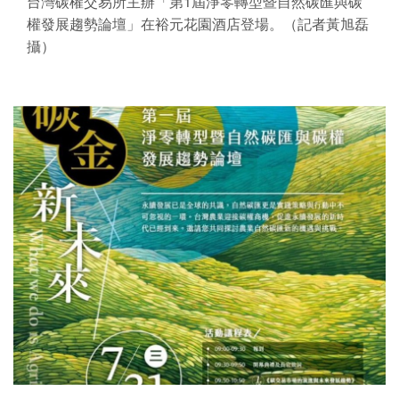
台灣碳權交易所主辦「第1屆淨零轉型暨自然碳匯與碳
權發展趨勢論壇」在裕元花園酒店登場。（記者黃旭磊
攝）