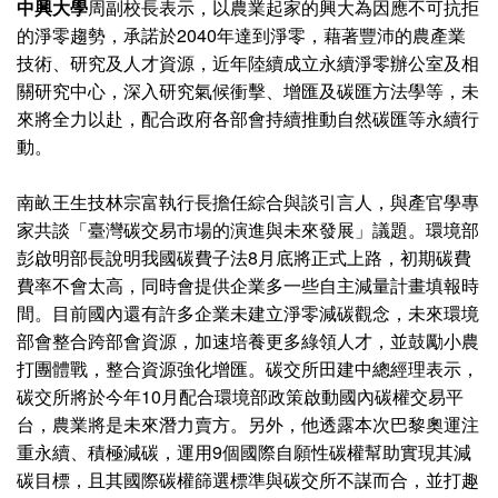
中興大學
周副校長表示，以農業起家的興大為因應不可抗拒
的淨零趨勢，承諾於2040年達到淨零，藉著豐沛的農產業
技術、研究及人才資源，近年陸續成立永續淨零辦公室及相
關研究中心，深入研究氣候衝擊、增匯及碳匯方法學等，未
來將全力以赴，配合政府各部會持續推動自然碳匯等永續行
動。
南畝王生技林宗富執行長擔任綜合與談引言人，與產官學專
家共談「臺灣碳交易市場的演進與未來發展」議題。環境部
彭啟明部長說明我國碳費子法8月底將正式上路，初期碳費
費率不會太高，同時會提供企業多一些自主減量計畫填報時
間。目前國內還有許多企業未建立淨零減碳觀念，未來環境
部會整合跨部會資源，加速培養更多綠領人才，並鼓勵小農
打團體戰，整合資源強化增匯。碳交所田建中總經理表示，
碳交所將於今年10月配合環境部政策啟動國內碳權交易平
台，農業將是未來潛力賣方。另外，他透露本次巴黎奧運注
重永續、積極減碳，運用9個國際自願性碳權幫助實現其減
碳目標，且其國際碳權篩選標準與碳交所不謀而合，並打趣