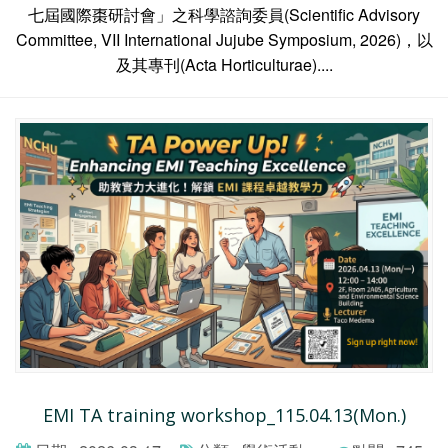
七屆國際棗研討會」之科學諮詢委員(Scientific Advisory
Committee, VII International Jujube Symposium, 2026)，以
及其專刊(Acta Horticulturae)....
EMI TA training workshop_115.04.13(Mon.)