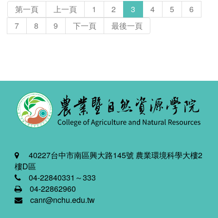
第一頁
上一頁
1
2
3
4
5
6
7
8
9
下一頁
最後一頁
40227台中市南區興大路145號 農業環境科學大樓2
樓D區
04-22840331～333
04-22862960
canr@nchu.edu.tw