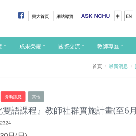
ASK NCHU
興大首頁
網站導覽
中
EN
覽
成果榮耀
國際交流
教師專區
首頁
最新消息
獎助訊息
其他
化雙語課程』教師社群實施計畫(至6月3
 2324
30日(日)。