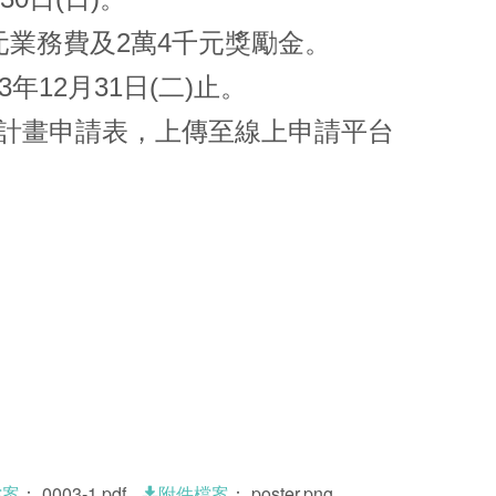
元業務費及2萬4千元獎勵金。
年12月31日(二)止。
妥計畫申請表，上傳至
線上申請平台
：
0003-1.pdf
：
poster.png
檔案
附件檔案