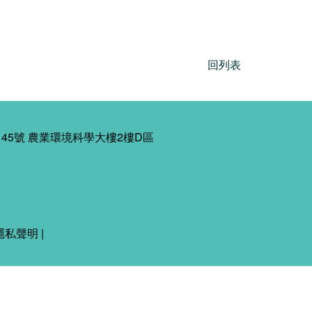
回列表
45號 農業環境科學大樓2樓D區
隱私聲明
|