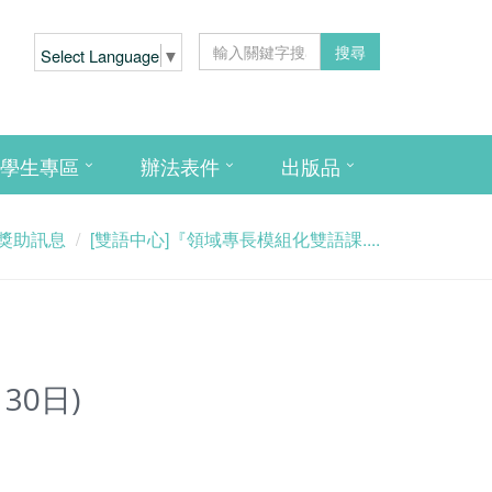
搜尋
Select Language
▼
學生專區
辦法表件
出版品
獎助訊息
[雙語中心]『領域專長模組化雙語課....
0日)