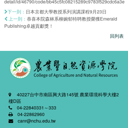
detail/id/46790/code/bb45c5fc08215289c9783f529cdc6a3e
日本京都大學教授系列演講課程9月23日
下一則：
恭喜本院森林系柳婉郁特聘教授榮獲Emerald
上一則：
Publishing卓越貢獻獎！
回列表
40227台中市南區興大路145號 農業環境科學大樓2
樓D區
04-22840331～333
04-22862960
canr@nchu.edu.tw