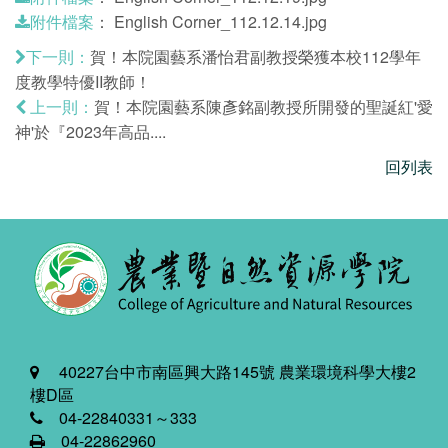
：
English Corner_112.12.14.jpg
附件檔案
賀！本院園藝系潘怡君副教授榮獲本校112學年
下一則：
度教學特優II教師！
賀！本院園藝系陳彥銘副教授所開發的聖誕紅'愛
上一則：
神'於『2023年高品....
回列表
40227台中市南區興大路145號 農業環境科學大樓2
樓D區
04-22840331～333
04-22862960