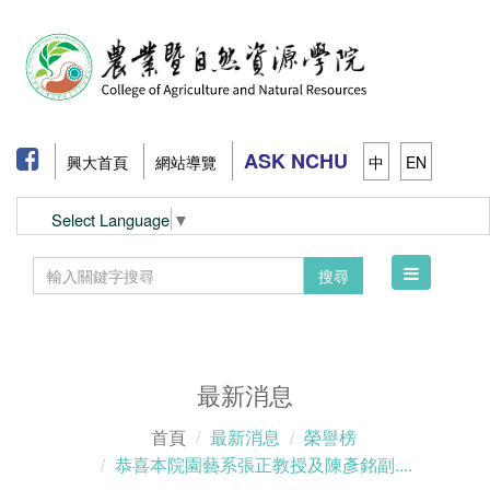
ASK NCHU
興大首頁
網站導覽
中
EN
Select Language
▼
Toggle
搜尋
navigation
最新消息
首頁
最新消息
榮譽榜
恭喜本院園藝系張正教授及陳彥銘副....