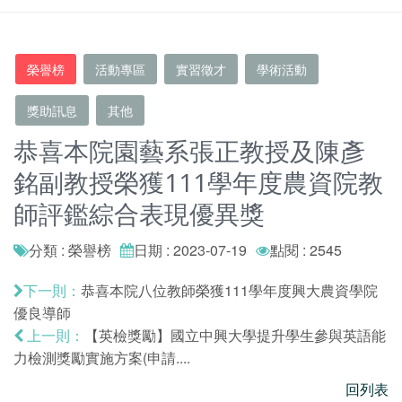
榮譽榜
活動專區
實習徵才
學術活動
獎助訊息
其他
恭喜本院園藝系張正教授及陳彥
銘副教授榮獲111學年度農資院教
師評鑑綜合表現優異獎
分類 : 榮譽榜
日期 : 2023-07-19
點閱 : 2545
恭喜本院八位教師榮獲111學年度興大農資學院
下一則：
優良導師
【英檢獎勵】國立中興大學提升學生參與英語能
上一則：
力檢測獎勵實施方案(申請....
回列表