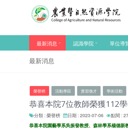
最新消息
認識學院
單位導
最新消息
榮譽榜
活動專區
實習徵才
學術活動
恭喜本院7位教師榮獲112學
分類 : 榮譽榜
日期 : 2023-07-06
點閱 : 2
恭喜本院園藝學系吳振發教授、森林學系楊德新