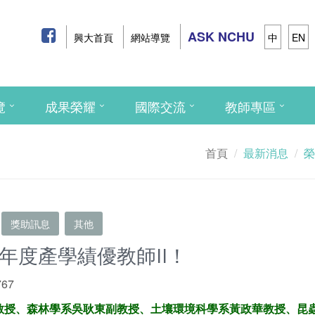
ASK NCHU
興大首頁
網站導覽
中
EN
覽
成果榮耀
國際交流
教師專區
首頁
最新消息
榮
獎助訊息
其他
年度產學績優教師II！
767
教授、森林學系吳耿東副教授、土壤環境科學系黃政華教授、昆