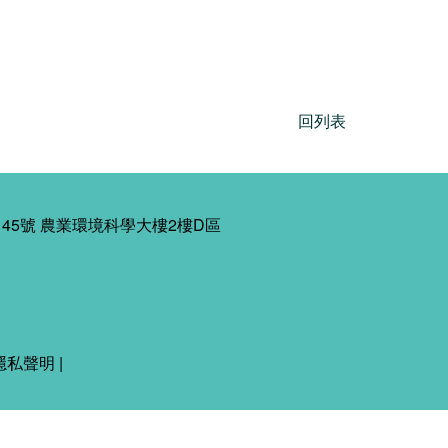
回列表
45號 農業環境科學大樓2樓D區
隱私聲明
|