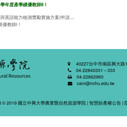
學年度產學績優教師II！
英語能力檢測獎勵實施方案(申請....
績優教師I！
40227台中市南區興大路1
04-22840331～333
04-22862960
canr@nchu.edu.tw
ight © 2019 國立中興大學農業暨自然資源學院 |
智慧財產權公告
|
2026-08-07 04:47:26