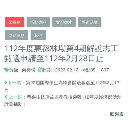
榮譽榜
活動專區
實習徵才
學術活動
獎助訊息
其他
112年度惠蓀林場第4期解說志工
甄選申請至112年2月28日止
分類 : 榮譽榜
日期 : 2023-02-13
點閱 : 1897
第22屆國際學生高峰會開放報名至112年3月17
下一則：
日
恭喜生技所孟孟孝教授榮獲112年度經濟部價創
上一則：
計畫補助！
回列表