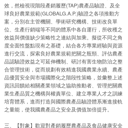
效，然檢視現階段產銷履歷(TAP)農產品驗證、及全
球良好農業規範(GLOBALG.A.P.)驗證之各項推動方
案，分別在主管機關、學術研究機構、技術改良單
位、生產行銷端等不同的體系中各自運行，所收穫之
效益與價值缺少策略性之連結與加乘。擬從不同之角
度全面性盤點現有之基礎，結合各方專業經驗與資源
進行交流，探索良好農業規範把關之瓶頸、評估農產
品認驗證效益之可延伸機制、研討有害生物防治之整
合管理技術，從而規劃有效精進我國農業永續、農產
品優質安全與市場國際化之階段性策略，並彙整上述
資訊回饋給相關產業領域之協助推動者、管理把關農
業生產品質之機構與權責單位、建立專業人才之訓練
培育體系，進而打造與國際農產品驗證體系漸進接軌
之量能，使我國農產品之安全及價值加倍提升。
三、【對象】歡迎對產銷履歷農產品及食品健康安全