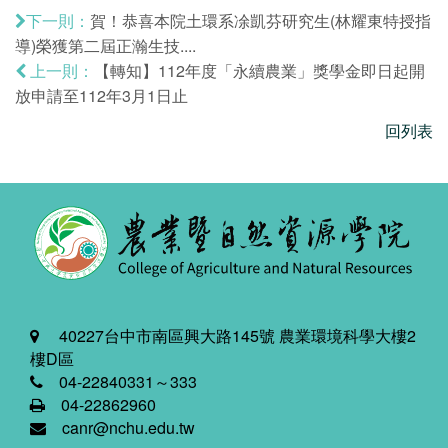
賀！恭喜本院土環系凃凱芬研究生(林耀東特授指
下一則：
導)榮獲第二屆正瀚生技....
【轉知】112年度「永續農業」獎學金即日起開
上一則：
放申請至112年3月1日止
回列表
40227台中市南區興大路145號 農業環境科學大樓2
樓D區
04-22840331～333
04-22862960
canr@nchu.edu.tw