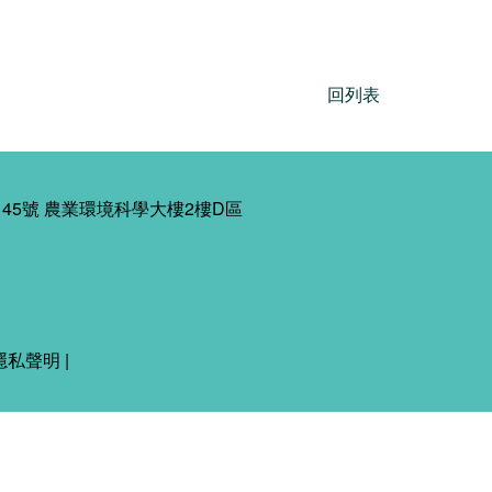
回列表
45號 農業環境科學大樓2樓D區
隱私聲明
|