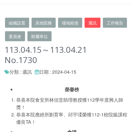
組織設置
其他院務
場地租借
週訊
工作報告
委員會
附屬單位
113.04.15～113.04.21
No.1730
分類 : 週訊
日期 : 2024-04-15
榮譽榜
恭喜本院食安所林信堂助理教授獲112學年度興人師
獎！
恭喜本院應經所劉育寧、邱宇瑈榮獲112-1校院級課程
優良TA！