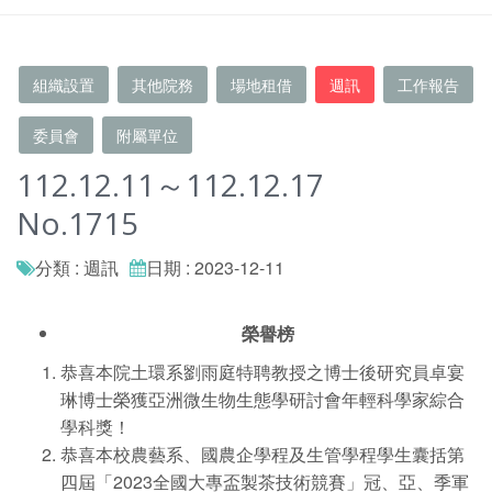
組織設置
其他院務
場地租借
週訊
工作報告
委員會
附屬單位
112.12.11～112.12.17
No.1715
分類 : 週訊
日期 : 2023-12-11
榮譽榜
恭喜本院土環系劉雨庭特聘教授之博士後研究員卓宴
琳博士榮獲亞洲微生物生態學研討會年輕科學家綜合
學科獎！
恭喜本校農藝系、國農企學程及生管學程學生囊括第
四屆「2023全國大專盃製茶技術競賽」冠、亞、季軍