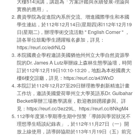
大樓514演講，講題為「方案評鑑與永續發展-理論與
實務的應用」。
農資學院為促進院內系所交流、增進國際學生和本國
學生連結，於112年12月14日(星期四)和112年12月19
日(星期二)，辦理學術交流活動 " English Corner " ，
請各單位鼓勵學生踴躍報名參加，詳見：
https://reurl.cc/edrNLQ
本院國農企學程邀請美國猶他州州立大學自然資源學
院的Dr. James A Lutz舉辦線上森林生態學論壇，時間
訂於112年12月19日10:10-13:20，地點為本校國農大
樓6樓交誼廳，詳見：
https://reurl.cc/a43WxD
本院訂於112年12月27至29日辦理教學創新精進計畫
工作坊，邀請美國愛荷華州立大學英語系Dr. Gulbahar
Beckett舉辦三場教學講座，歡迎教師踴躍參與。詳
見：
https://reurl.cc/3ez29L
、
https://reurl.cc/8NkgM4
112學年度第1學期導生期中預警「導師與學習狀況不
理想導生晤談紀錄表」，於112年11月27日（一）開
放上線使用，請導師協助於113年1月19日（五）前完