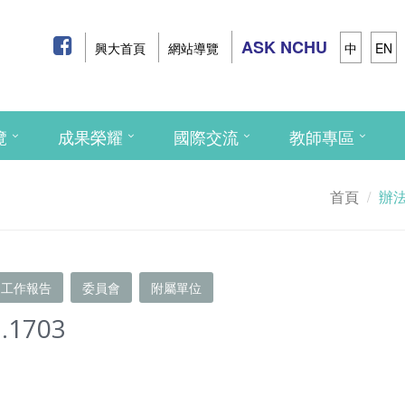
ASK NCHU
興大首頁
網站導覽
中
EN
覽
成果榮耀
國際交流
教師專區
首頁
辦
工作報告
委員會
附屬單位
.1703