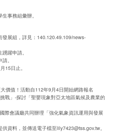
送學生事務組彙辦。
見：140.120.49.109/news-
生踴躍申請。
申請。
月15日止。
大價值！活動自112年9月4日開始網路報名
險的挑戰」-探討「聖嬰現象對亞太地區氣候及農業的
館B1國際會議廳共同辦理「強化氣象資訊運用與發展
傳送電子檔至lily7423@tss.gov.tw。