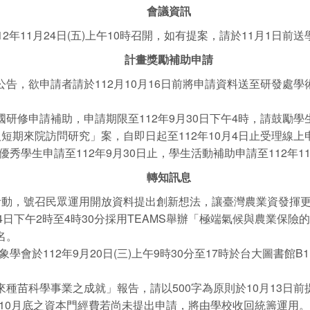
會議資訊
2年11月24日(五)上午10時召開，如有提案，請於11月1日前
計畫獎勵補助申請
欲申請者請於112月10月16日前將申請資料送至研發處學術發展組，詳
國研修申請補助，申請期限至112年9月30日下午4時，請鼓勵學
人短期來院訪問研究」案，自即日起至112年10月4日止受理線上
學生申請至112年9月30日止，學生活動補助申請至112年11
轉知訊息
活動，號召民眾運用開放資料提出創新想法，讓臺灣農業資發揮更
14日下午2時至4時30分採用TEAMS舉辦「極端氣候與農業保
名。
會於112年9月20日(三)上午9時30分至17時於台大圖書
科學事業之成就」報告，請以500字為原則於10月13日前提供資料，並
10月底之資本門經費若尚未提出申請，將由學校收回統籌運用。